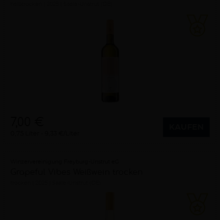
halbtrocken
2025
Saale-Unstrut (DE)
7,00 €
KAUFEN
0,75 Liter
9,33 €/Liter
Winzervereinigung Freyburg-Unstrut eG
Grapeful Vibes Weißwein trocken
trocken
2025
Saale-Unstrut (DE)