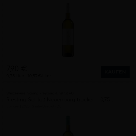
7,90 €
KAUFEN
0,75 Liter
10,53 €/Liter
Winzervereinigung Freyburg-Unstrut eG
Riesling Schloß Neuenburg trocken - 0,75 l
trocken
2025
Saale-Unstrut (DE)