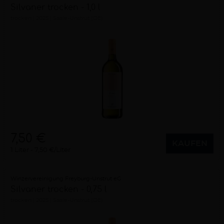
Silvaner trocken - 1,0 l
trocken
2025
Saale-Unstrut (DE)
7,50 €
KAUFEN
1 Liter
7,50 €/Liter
Winzervereinigung Freyburg-Unstrut eG
Silvaner trocken - 0,75 l
trocken
2025
Saale-Unstrut (DE)