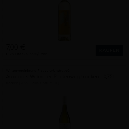
7,00 €
KAUFEN
0,75 Liter
9,33 €/Liter
Winzervereinigung Freyburg-Unstrut eG
Auxerrois Weimarer Poetenweg trocken - 0,75l
trocken
2025
Saale-Unstrut (DE)