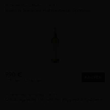
Winzervereinigung Freyburg-Unstrut eG
Riesling Steigraer Hahnenberge Spätlese
trocken
2025
Saale-Unstrut (DE)
9,90 €
KAUFEN
0,75 Liter
13,20 €/Liter
Winzervereinigung Freyburg-Unstrut eG
Grauburgunder Dorndorfer Rappental Spätlese
trocken
2025
Saale-Unstrut (DE)