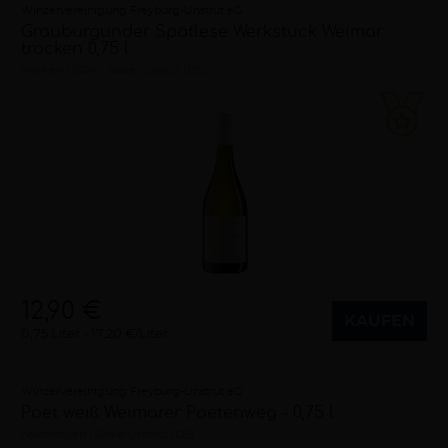
Winzervereinigung Freyburg-Unstrut eG
Grauburgunder Spätlese Werkstück Weimar
trocken 0,75 l
trocken
2024
Saale-Unstrut (DE)
12,90 €
KAUFEN
0,75 Liter
17,20 €/Liter
Winzervereinigung Freyburg-Unstrut eG
Poet weiß Weimarer Poetenweg - 0,75 l
halbtrocken
Saale-Unstrut (DE)