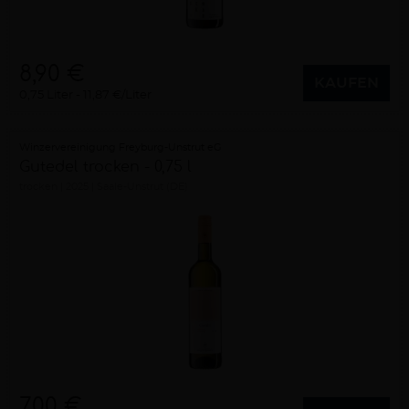
8,90 €
KAUFEN
0,75 Liter
11,87 €/Liter
Winzervereinigung Freyburg-Unstrut eG
Gutedel trocken - 0,75 l
trocken
2025
Saale-Unstrut (DE)
7,00 €