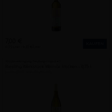
7,00 €
KAUFEN
0,75 Liter
9,33 €/Liter
Winzervereinigung Freyburg-Unstrut eG
Riesling Werkstück Weimar trocken - 0,75 l
trocken
2025
Saale-Unstrut (DE)