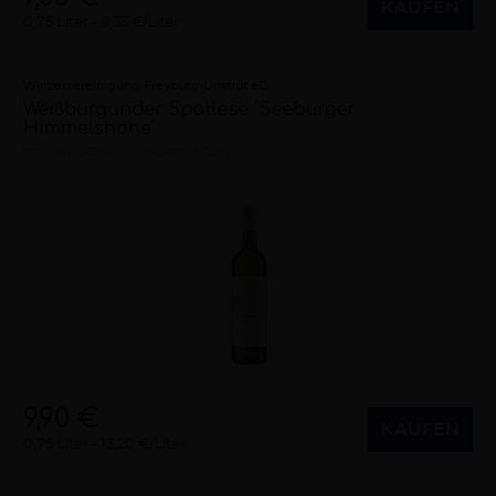
KAUFEN
0,75 Liter
9,33 €/Liter
Winzervereinigung Freyburg-Unstrut eG
Weißburgunder Spätlese "Seeburger
Himmelshöhe"
trocken
2024
Saale-Unstrut (DE)
9,90 €
KAUFEN
0,75 Liter
13,20 €/Liter