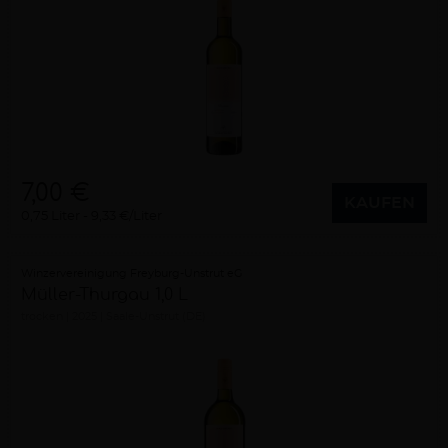
7,00 €
KAUFEN
0,75 Liter
9,33 €/Liter
Winzervereinigung Freyburg-Unstrut eG
Müller-Thurgau 1,0 L
trocken
2025
Saale-Unstrut (DE)