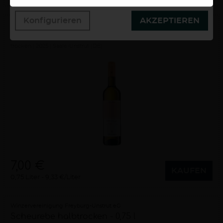
Konfigurieren
AKZEPTIEREN
Winzervereinigung Freyburg-Unstrut eG
Müller-Thurgau trocken - 0,75 l
trocken
2025
Saale-Unstrut (DE)
7,00 €
KAUFEN
0,75 Liter
9,33 €/Liter
Winzervereinigung Freyburg-Unstrut eG
Scheurebe halbtrocken - 0,75 l