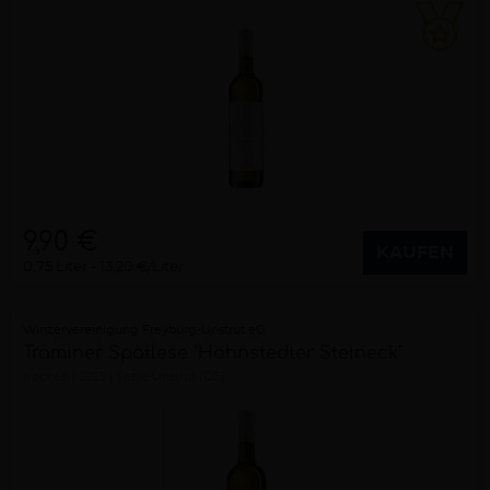
9,90 €
KAUFEN
0,75 Liter
13,20 €/Liter
Winzervereinigung Freyburg-Unstrut eG
Traminer Spätlese "Höhnstedter Steineck"
trocken
2025
Saale-Unstrut (DE)