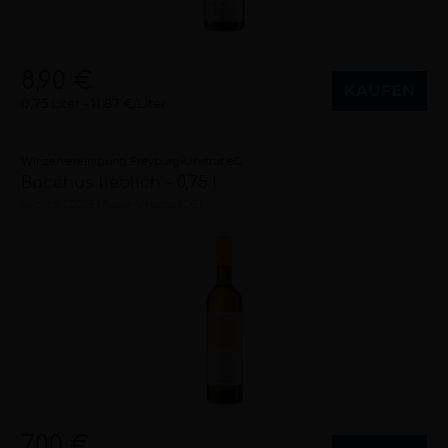
8,90 €
KAUFEN
0,75 Liter
11,87 €/Liter
Winzervereinigung Freyburg-Unstrut eG
Bacchus lieblich - 0,75 l
lieblich
2025
Saale-Unstrut (DE)
7,00 €