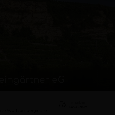
eingärtner eG
Inhaber
Sonja Schult
ierte Württembergische