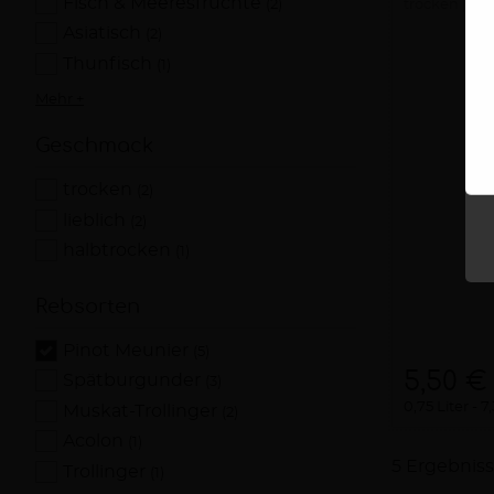
Fisch & Meeresfrüchte
(2)
trocken
20
Asiatisch
(2)
Thunfisch
(1)
Mehr +
Geschmack
trocken
(2)
lieblich
(2)
halbtrocken
(1)
Rebsorten
Pinot Meunier
(5)
5,50 €
Spätburgunder
(3)
0,75 Liter
7,
Muskat-Trollinger
(2)
Acolon
(1)
5 Ergebnis
Trollinger
(1)