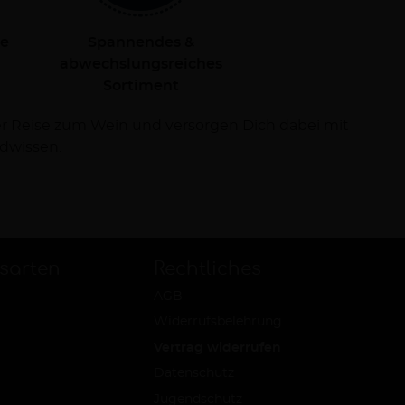
le
Spannendes &
abwechslungsreiches
Sortiment
dwissen.
sarten
Rechtliches
AGB
Widerrufsbelehrung
Vertrag widerrufen
Datenschutz
Jugendschutz