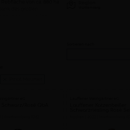
e Rebfläche von ca. 880 ha
Region
Württemberg
. Dank des großen
rvorragende Trauben zu
rtige Weine zu produzieren,
en und vor allem in den
t im Lauffener Neckartal zu
Sortieren nach
Erntejahr. Davon vermarkten
se
bergs und 40% außerhalb
Pinot Meunier
mittleren Neckartal
eingärtner eG
Lauffener Weingärtner eG
r Schwarz/Rosé QbA
Lauffener Katzenbeißer
Schwarzriesling Rosé Se
5
Württemberg (DE)
trocken
2022
Württemberg (D
hweislichen Ursprung in