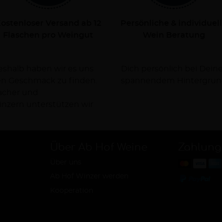
ostenloser Versand ab 12
Persönliche & individuel
Flaschen pro Weingut
Wein Beratung
Deshalb haben wir es uns
rsorgen Dich dabei mit
nen Geschmack zu finden.
spannendem Hintergrun
facher und
nzern unterstützen wir
Über Ab Hof Weine
Zahlung
Über uns
Ab Hof Winzer werden
Kooperation