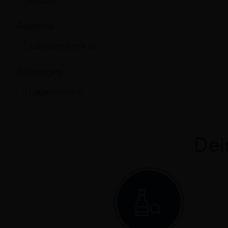
2022
(1)
Ausbau
Edelstahltank
(3)
Sonstiges
Lagenwein
(1)
Dei