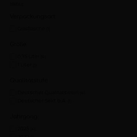
Mehr +
Verpackungsart
Glasflasche
(1)
Größe
0,75 Liter
(4)
1 Liter
(1)
Qualitätstufe
Deutscher Qualitätswein
(4)
Deutscher Sekt b.A.
(1)
Jahrgang
2025
(4)