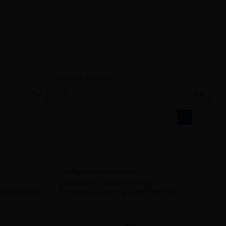
Produkte pro Seite
«
1
»
Lauffener Weingärtner eG
Lauffener Katzenbeißer
kt trocken
Schwarzriesling Weißherbst
E)
halbtrocken
2025
Württemberg (DE)