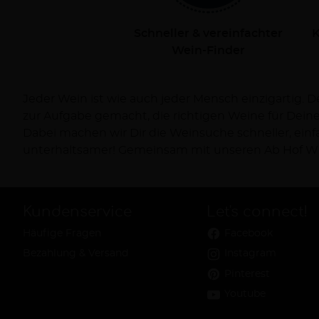
Schneller & vereinfachter
K
Wein-Finder
Jeder Wein ist wie auch jeder Mensch einzigartig. 
Dich persönlich bei Deiner Reise zum Wein und ve
zur Aufgabe gemacht, die richtigen Weine für Dei
Dabei machen wir Dir die Weinsuche schneller, ein
unterhaltsamer! Gemeinsam mit unseren Ab Hof Wi
Kundenservice
Let's connect!
Häufige Fragen
Facebook
Bezahlung & Versand
Instagram
Pinterest
Youtube