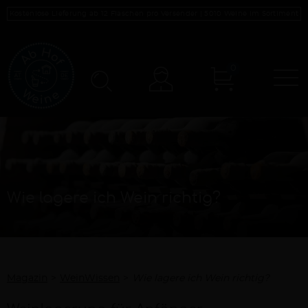
Kostenlose Lieferung ab 12 Flaschen pro Versender |
5010
Weine im Sortiment
0
N
Konto
Wie lagere ich Wein richtig?
Magazin
WeinWissen
Wie lagere ich Wein richtig?