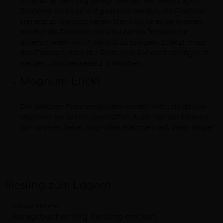
Sorgfalt an den Tag gelegt werden wie beim Lagern.
Zunächst sollte darauf geachtet werden, die Flaschen
stehend zu transportieren. Dann sollte es vermieden
werden die Flaschen bei allzu hohen
Temperatur
unterschieden von A nach B zu bringen. Zuletzt muss
den Flaschen nach der Reise eine Ruhezeit ermöglicht
werden, üblicherweise 2-3 Wochen.
Magnum-Effekt
Die üblichen Flaschengrößen werden hier und da von
Magnum Varianten übertroffen. Auch hier der Hinweis
von unserer Seite: „In großen Flaschen reift Wein länger“
Riesling zum Lagern
Weingut Hellmer
Königsbacher Idig Riesling trocken