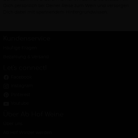
Dich persönlich bei Deiner Reise zum Wein und versorgen
Dich dabei mit spannendem Hintergrundwissen.
Kundenservice
Häufige Fragen
Bezahlung & Versand
Let's connect!
Facebook
Instagram
Pinterest
Youtube
Über Ab Hof Weine
Über uns
Ab Hof Winzer werden