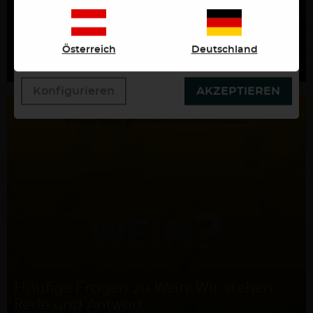
Verwendung zu. Über den Button "Konfigurieren"
können Sie auswählen, welche Cookies Sie zulassen
Woran erkenne ich gute Weine?
wollen. Weitere Informationen erhalten Sie in unserer
Österreich
Deutschland
Datenschutzerklärung.
MEHR ERFAHREN
Konfigurieren
AKZEPTIEREN
Häufige Fragen zu Wein: Wir stehen
Rede und Antwort