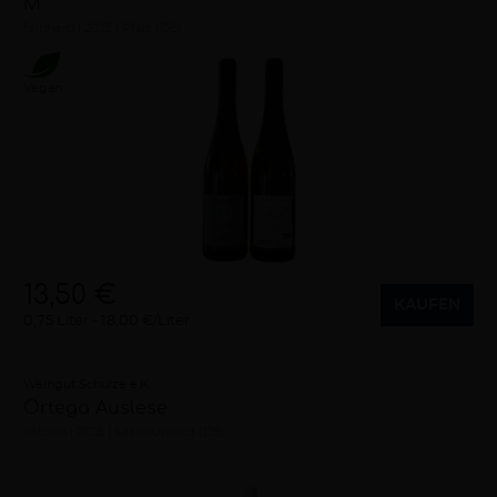
M
feinherb
2025
Pfalz (DE)
Vegan
13,50 €
KAUFEN
0,75 Liter
18,00 €/Liter
Weingut Schulze e.K.
Ortega Auslese
lieblich
2025
Saale-Unstrut (DE)