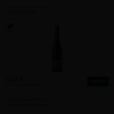
Weingut Christoph Tischleder
Vinho Da Vida
trocken
2022
Rheinhessen (DE)
Vegan
6,50 €
KAUFEN
0,75 Liter
8,67 €/Liter
Weingut Christoph Tischleder
Sommernachtsbrise
halbtrocken
2025