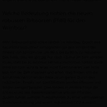
Ungarn, USA und Kanada forscht man an neuen Rebsorten.
Welche Bedeutung haben die neuen
robusten Rebsorten (PIWI) für den
Weinbau?
PIWI Rebsorten sind echte Helden im Weinbau. Durch ihre 
natürliche Robustheit ermöglichen Sie den Winzern den 
Einsatz von Spritzmittel um 80 % bis zu 90 % zu reduzieren. 
Das heißt, dass ein 
Winzer
 nur noch 1-3-mal im Jahr spritzen 
muss, statt bis zu zehnmal bei herkömmlichen Sorten. Ganz 
ohne Spritzen wird es leider nicht funktionieren, weil Pilze 
sich mit der Zeit anpassen und einen Weg finden, um die 
Schutzmechanismen der Rebe zu umgehen. Durch den 
reduzierten Einsatz von Spritzmitteln werden Pflanzen und 
Boden weniger belastet. Dies fördert in weitere Folge die 
Entwicklung des Bodenorganismus und der Pflanzen. 
Zudem führen weniger Traktorfahrten zu einer verminderten 
Bodenverdichtung und einem reduzierten CO2-Ausstoß.