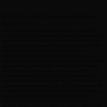
PIWIs: Was sind Pilzwiderstandsfähige
Rebsorten?
PIWI Reben sind ursprünglich Kreuzungen zwischen Vitis
Vinifera (europäische Reben) mit anderen Stämmen der Vitis
(amerikanische und asiatische Reben) Pflanzenfamilie. Durch
gezielte Kreuzungen können hervorragende Eigenschaften
generiert werden, um eine hohe Weinqualität zu
gewährleisten. Damit man solche Ergebnisse erreicht,
benötigt man vor allem Geduld. Ein Beispiel des staatlichen
Weinbauinstituts Freiburg gibt einen kleinen Einblick über
die Züchtung von PIWI Reben. Im März wurden 1700
Traubenkerne ausgesät. Jeder Kern stellt eine eigene Sorte
dar. Von diesen entwickelten sich 1100 zu Sämlingen, die mit
zwei verschiedenen Mehltaupilzen infiziert wurden. Nach der
Infizierung mit dem „Falschen Mehltau“ blieben 110 Pflanzen
und nach dem Besprühen mit „Echten Mehltau“ 30
Kandidaten übrig. Die überlebenden Reben werden zur
weiteren Beobachtung im Freiland ausgesetzt. Nun müssen