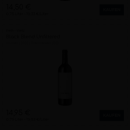
14,50 €
KAUFEN
0,75 Liter
19,33 €/Liter
Peth - Wetz
Black Blend Unfiltered
trocken
2022
Rheinhessen (DE)
14,95 €
KAUFEN
0,75 Liter
19,93 €/Liter