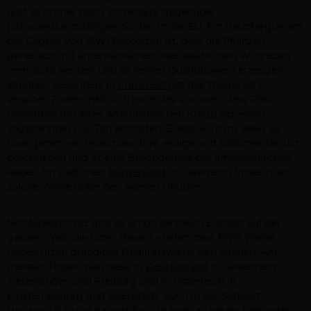
gibt es immer noch Vorbehalte gegenüber 
pilzwiderstandsfähigen Sorten in der EU. Ein Hauptargument 
der Gegner von PIWI Rebsorten ist, dass die Pflanzen 
genetisch mit amerikanischen oder asiatischen Wildreben 
vermischt werden und so keinen Qualitätswein erzeugen 
könnten. Besonders in 
Frankreich
 ist das Thema sehr 
sensibel. Zudem hält sich noch das Vorurteil, dass PIWI 
Rebsorten mit einer amerikanischen Kreuzung, einen 
sogenannten Fox-Ton enthalten. Dieser wird im Wein als 
unangenehmer moschusartige, erdige und süßlicher Geruch 
beschrieben und ist eine Besonderheit der amerikanischen 
Reben. Im südlichen 
Burgenland
 in Österreich findet man 
solche Weine unter den Namen Uhudler.
Nichtsdestotrotz gibt es schon zahlreich Züchter auf der 
ganzen Welt, die unter Beweis stellen, dass PIWI Weine 
unbestritten grandiose Qualitätsweine sein können. Am 
meisten findet man diese in 
Deutschland
 in Geisenheim, 
Siebeldingen und Freiburg und in Österreich in 
Klosterneuburg und Eisenstadt. Auch in der Schweiz, 