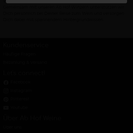
Weinsuche schneller, einfacher und unterhaltsamer!
Gemeinsam mit unseren Ab Hof Winzern unterstützen wir
Dich persönlich bei Deiner Reise zum Wein und versorgen
Dich dabei mit spannendem Hintergrundwissen.
Kundenservice
Häufige Fragen
Bezahlung & Versand
Let's connect!
Facebook
Instagram
Pinterest
Youtube
Über Ab Hof Weine
Über uns