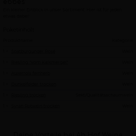
ebbes"
Ein kleiner Einblick in unser Sortiment: Hier ist für jeden
Beschreibung
etwas dabei!
Paketinhalt
Produktname
Kategorie
1 ×
Spätburgunder Rosé
Wein
1 ×
Riesling "vom Kalkmergel"
Wein
1 ×
Auxerrois feinherb
Wein
1 ×
Dunkelfelder trocken
Wein
1 ×
Riesling trocken
Sekt/Qualitätsschaumwein
1 ×
Syrah Rotwein trocken
Wein
Deine Vorteile bei Ab Hof Weine