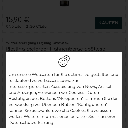
15,90 €
KAUFEN
0,75 Liter
21,20 €/Liter
Winzervereinigung Freyburg-Unstrut eG
Riesling Steigraer Hahnenberge Spätlese
trocken
2025
Saale-Unstrut (DE)
Um unsere Webseiten für Sie optimal zu gestalten und
fortlaufend zu verbessen, sowie zur
interessengerechten Ausspielung von News, Artikel
und Anzeigen, verwenden wir Cookies. Durch
Bestätigen des Buttons "Akzeptieren" stimmen Sie der
Verwendung zu. Über den Button "Konfigurieren"
können Sie auswählen, welche Cookies Sie zulassen
wollen. Weitere Informationen erhalten Sie in unserer
9,90 €
Datenschutzerklärung.
KAUFEN