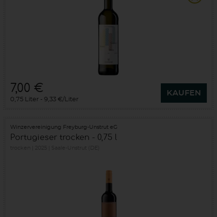
7,00 €
KAUFEN
0,75 Liter
9,33 €/Liter
Winzervereinigung Freyburg-Unstrut eG
Portugieser trocken - 0,75 l
trocken
2025
Saale-Unstrut (DE)