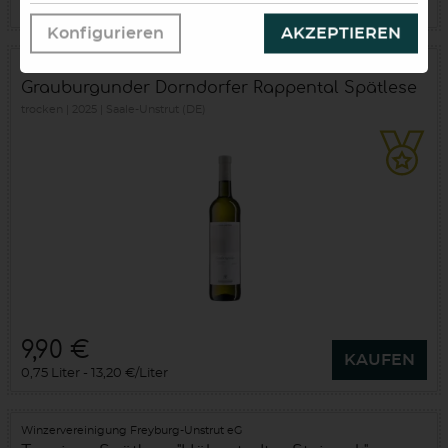
0,75 Liter
13,20 €/Liter
Konfigurieren
AKZEPTIEREN
Winzervereinigung Freyburg-Unstrut eG
Grauburgunder Dorndorfer Rappental Spätlese
trocken
2025
Saale-Unstrut (DE)
9,90 €
KAUFEN
0,75 Liter
13,20 €/Liter
Winzervereinigung Freyburg-Unstrut eG