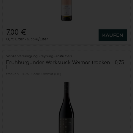
7,00 €
KAUFEN
0,75 Liter
9,33 €/Liter
Winzervereinigung Freyburg-Unstrut eG
Frühburgunder Werkstück Weimar trocken - 0,75
l
trocken
2025
Saale-Unstrut (DE)