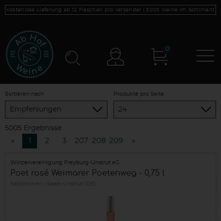
Kostenlose Lieferung ab 12 Flaschen pro Versender |
5005
Weine im Sortiment
0
N
Konto
Sortieren nach
Produkte pro Seite
5005 Ergebnisse
«
1
2
3
207
208
209
»
Winzervereinigung Freyburg-Unstrut eG
Poet rosé Weimarer Poetenweg - 0,75 l
halbtrocken
Saale-Unstrut (DE)