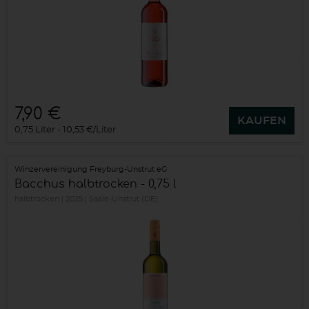
7,90 €
KAUFEN
0,75 Liter
10,53 €/Liter
Winzervereinigung Freyburg-Unstrut eG
Bacchus halbtrocken - 0,75 l
halbtrocken
2025
Saale-Unstrut (DE)