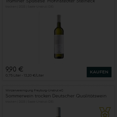
Traminer Spätlese "Höhnstedter Steineck"
trocken
2025
Saale-Unstrut (DE)
9,90 €
KAUFEN
0,75 Liter
13,20 €/Liter
Winzervereinigung Freyburg-Unstrut eG
Sommerwein trocken Deutscher Qualitätswein
trocken
2025
Saale-Unstrut (DE)