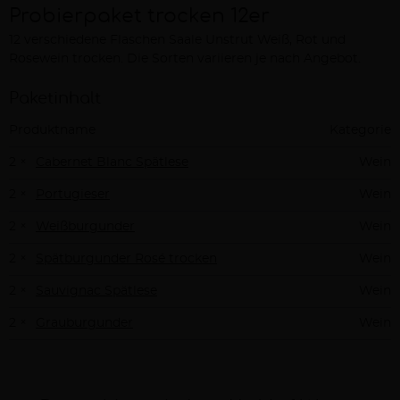
Probierpaket trocken 12er
12 verschiedene Flaschen Saale Unstrut Weiß, Rot und
Beschreibung
Rosewein trocken. Die Sorten variieren je nach Angebot.
Paketinhalt
Produktname
Kategorie
2 ×
Cabernet Blanc Spätlese
Wein
2 ×
Portugieser
Wein
2 ×
Weißburgunder
Wein
2 ×
Spätburgunder Rosé trocken
Wein
2 ×
Sauvignac Spätlese
Wein
2 ×
Grauburgunder
Wein