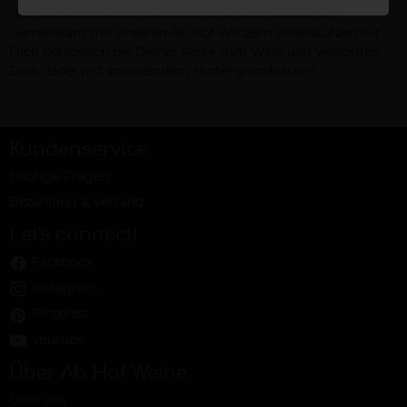
Weinsuche schneller, einfacher und unterhaltsamer!
Gemeinsam mit unseren Ab Hof Winzern unterstützen wir
Dich persönlich bei Deiner Reise zum Wein und versorgen
Dich dabei mit spannendem Hintergrundwissen.
Kundenservice
Häufige Fragen
Bezahlung & Versand
Let's connect!
Facebook
Instagram
Pinterest
Youtube
Über Ab Hof Weine
Über uns