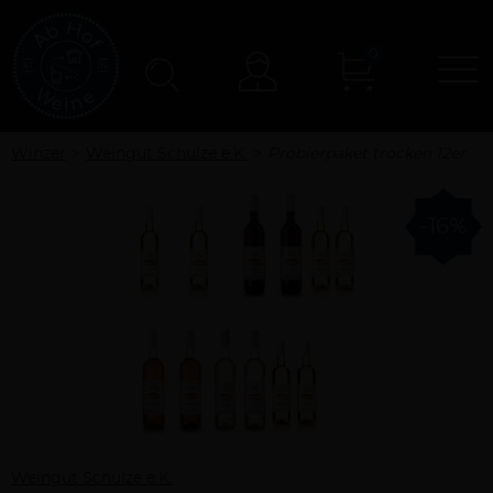
0
N
Konto
Winzer
Weingut Schulze e.K.
Probierpaket trocken 12er
-16%
Weingut Schulze e.K.