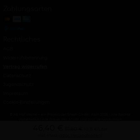
Zahlungsarten
Rechtliches
AGB
Widerrufsbelehrung
Vertrag widerrufen
Datenschutz
Jugendschutz
Impressum
Cookie-Einstellungen
© Ab Hof Weine – ein Projekt der Snash GmbH, Köln 2026 | Alle Rechte
vorbehalten | Alle Preise inkl. MwSt. und zzgl. Versandkosten
46,40 €
51,60 €
10,31 €/Liter
inkl. Mwst.
(zzgl. Versandkosten)