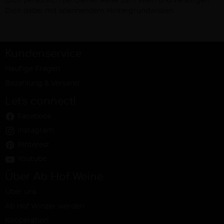
Dich persönlich bei Deiner Reise zum Wein und versorgen
Dich dabei mit spannendem Hintergrundwissen.
Kundenservice
Häufige Fragen
Bezahlung & Versand
Let's connect!
Facebook
Instagram
Pinterest
Youtube
Über Ab Hof Weine
Über uns
Ab Hof Winzer werden
Kooperation