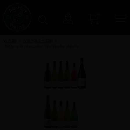
0
N
Konto
Winzer
Weingut Ritter
Ritters Probepaket "feinherbe Weine"