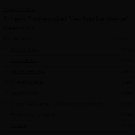
Weingut Ritter
Ritters Probepaket "feinherbe Weine"
Paketinhalt
Produktname
Kategorie
1 ×
Ritter's Roter
Wein
1 ×
Eques Blanc
Wein
1 ×
Kerner Feinherb
Wein
1 ×
Grüner Silvaner
Wein
1 ×
Regent Rosé
Wein
1 ×
Blauer Portugieser und Dornfelder feinherb
Wein
1 ×
Thronfolger feinherb
Wein
1 ×
Riesling
Wein