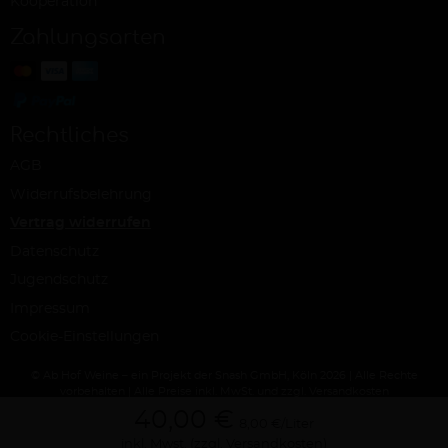
Kooperation
Zahlungsarten
Rechtliches
AGB
Widerrufsbelehrung
Vertrag widerrufen
Datenschutz
Jugendschutz
Impressum
Cookie-Einstellungen
© Ab Hof Weine – ein Projekt der Snash GmbH, Köln 2026 | Alle Rechte
vorbehalten | Alle Preise inkl. MwSt. und zzgl. Versandkosten
40,00 €
8,00 €/Liter
inkl. Mwst.
(zzgl. Versandkosten)