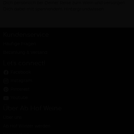
Dich persönlich bei Deiner Reise zum Wein und versorgen
Dich dabei mit spannendem Hintergrundwissen.
Kundenservice
Häufige Fragen
Bezahlung & Versand
Let's connect!
Facebook
Instagram
Pinterest
Youtube
Über Ab Hof Weine
Über uns
Ab Hof Winzer werden