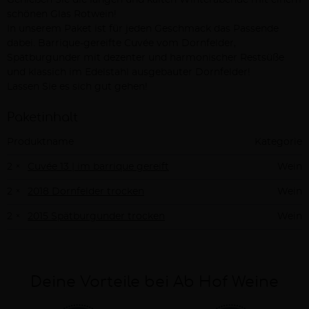
Genießen Sie die langen und kalten Winterabende mit einem
Beschreibung
schönen Glas Rotwein!
In unserem Paket ist für jeden Geschmack das Passende
dabei. Barrique-gereifte Cuvée vom Dornfelder,
Spätburgunder mit dezenter und harmonischer Restsüße
und klassich im Edelstahl ausgebauter Dornfelder!
Lassen Sie es sich gut gehen!
Paketinhalt
Produktname
Kategorie
2 ×
Cuvée 13 | im barrique gereift
Wein
2 ×
2018 Dornfelder trocken
Wein
2 ×
2015 Spätburgunder trocken
Wein
Deine Vorteile bei Ab Hof Weine