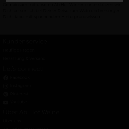
Gemeinsam mit unseren Ab Hof Winzern unterstützen wir
Dich persönlich bei Deiner Reise zum Wein und versorgen
Dich dabei mit spannendem Hintergrundwissen.
Kundenservice
Häufige Fragen
Bezahlung & Versand
Let's connect!
Facebook
Instagram
Pinterest
Youtube
Über Ab Hof Weine
Über uns