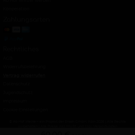
Ab Hof Winzer werden
Kooperation
Zahlungsarten
Rechtliches
AGB
Widerrufsbelehrung
Vertrag widerrufen
Datenschutz
Jugendschutz
Impressum
Cookie-Einstellungen
© Ab Hof Weine – ein Projekt der Snash GmbH, Köln 2026 | Alle Rechte
vorbehalten | Alle Preise inkl. MwSt. und zzgl. Versandkosten
60,00 €