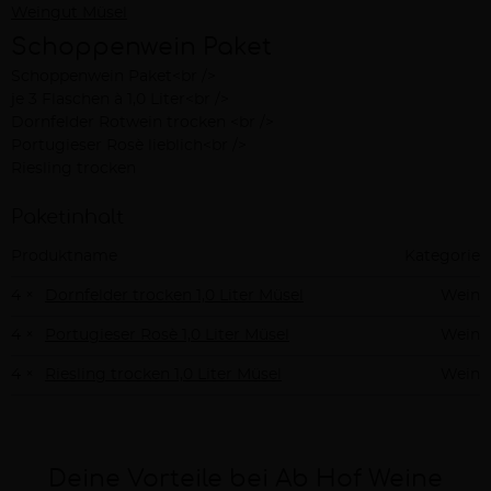
Weingut Müsel
Schoppenwein Paket
Schoppenwein Paket<br />
Beschreibung
je 3 Flaschen à 1,0 Liter<br />
Dornfelder Rotwein trocken <br />
Portugieser Rosè lieblich<br />
Riesling trocken
Paketinhalt
Produktname
Kategorie
4 ×
Dornfelder trocken 1,0 Liter Müsel
Wein
4 ×
Portugieser Rosè 1,0 Liter Müsel
Wein
4 ×
Riesling trocken 1,0 Liter Müsel
Wein
Deine Vorteile bei Ab Hof Weine