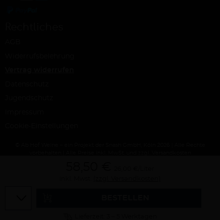
Rechtliches
AGB
Widerrufsbelehrung
Vertrag widerrufen
Datenschutz
Jugendschutz
Impressum
Cookie-Einstellungen
© Ab Hof Weine – ein Projekt der Snash GmbH, Köln 2026 | Alle Rechte
vorbehalten | Alle Preise inkl. MwSt. und zzgl. Versandkosten
58,50 €
26,00 €/Liter
inkl. Mwst.
(zzgl. Versandkosten)
Menge
BESTELLEN
Lieferzeit: 3 – 5 Werktagen