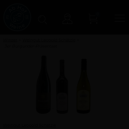
0
N
Konto
Winzer
Weingut Leopold Schätzle
3er Burgunder-Präsentset
Weingut Leopold Schätzle