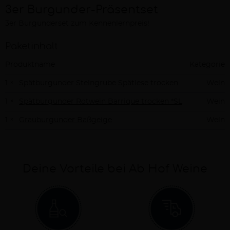
3er Burgunder-Präsentset
3er Burgunderset zum Kennenlernpreis!
Beschreibung
Paketinhalt
Produktname
Kategorie
1 ×
Spätburgunder Steingrube Spätlese trocken
Wein
1 ×
Spätburgunder Rotwein Barrique trocken *SL
Wein
1 ×
Grauburgunder Baßgeige
Wein
Deine Vorteile bei Ab Hof Weine