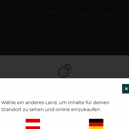
tisch mit milder Säure und einem langen Abgang.
en: Trauben*, Stabilisator: Metaweinsäure, Konservierung
te, L-Ascorbinsäure (Vitamin C)
 ökologischem Anbau
erte: Brennwert 353 kJ / 85 kcal
 0,5 g
 gesättigte Fettsäuren < 0,1 g
nhydrate ˜ 6,9 g
 Zucker ˜ 6,0 g
ß < 0,5 g
 0,01 g
sé, mild
Um unsere Webseiten für Sie optimal zu gestalten
×
plizierter, hervorragender Sommerwein zum genießen 
und fortlaufend zu verbessen, sowie zur
e.
interessengerechten Ausspielung von News, Artikel
Wähle ein anderes Land, um Inhalte für deinen
tig leichter Rosé mit verführerischen und intensiven 
und Anzeigen, verwenden wir Cookies. Durch
Standort zu sehen und online einzukaufen.
hen Beerenfrüchten.
Bestätigen des Buttons "Akzeptieren" stimmen Sie
ekühlt ein süffiges Getränk für alle Gelegenheiten.
der Verwendung zu. Über den Button "Konfigurieren"
en: Trauben*, Stabilisator: Metaweinsäure, Konservierungs
können Sie auswählen, welche Cookies Sie zulassen