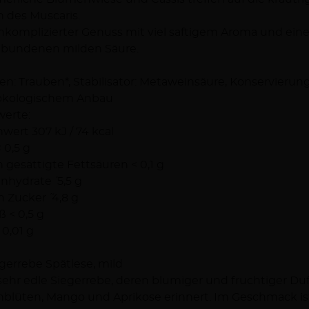
 des Muscaris.
nkomplizierter Genuss mit viel saftigem Aroma und eine
ebundenen milden Säure.
en: Trauben*, Stabilisator: Metaweinsäure, Konservierungs
 ökologischem Anbau
erte:
wert 307 kJ / 74 kcal
 0,5 g
 gesättigte Fettsäuren < 0,1 g
nhydrate ˜ 5,5 g
 Zucker ˜ 4,8 g
ß < 0,5 g
 0,01 g
egerrebe Spätlese, mild
sehr edle Siegerrebe, deren blumiger und fruchtiger Duf
blüten, Mango und Aprikose erinnert. Im Geschmack ist