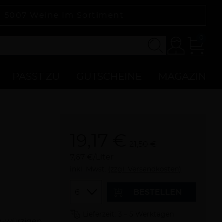
|
5007
Weine im Sortiment
0
Konto
Zur
Kasse
PASST ZU
GUTSCHEINE
MAGAZIN
19,17 €
21,50 €
7,67 €/Liter
inkl. Mwst.
(zzgl. Versandkosten)
Menge
BESTELLEN
Lieferzeit: 3 – 5 Werktagen
g-würzigen