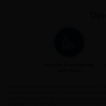
Dei
Schneller & vereinfachter
K
Wein-Finder
Jeder Wein ist wie auch jeder Mensch einzigartig. 
Dich persönlich bei Deiner Reise zum Wein und ve
zur Aufgabe gemacht, die richtigen Weine für Dei
Dabei machen wir Dir die Weinsuche schneller, ein
unterhaltsamer! Gemeinsam mit unseren Ab Hof Wi