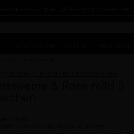
enlose Lieferung ab 12 Flaschen pro Versender 
D
SPIRITUOSEN
PAKETE
ANGEBOTE
ine & Rosé mild 3 Flaschen
ngut Klaus und Judith Wendel GbR
issweine & Rosé mild 3
aschen
vée M, mild
chreibung
tiges Cuvée aus Müller Thurgau & Muscaris.
rliche Blumenwiese und Cassis treffen auf die kräutri