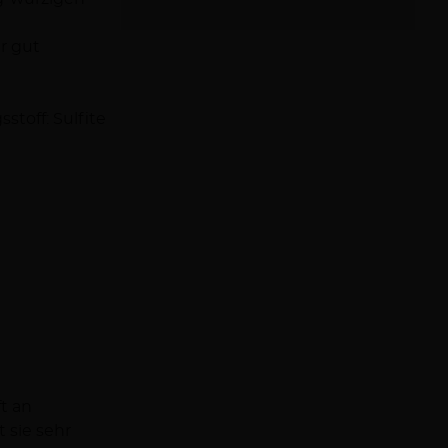
r gut
stoff: Sulfite
t an
 sie sehr