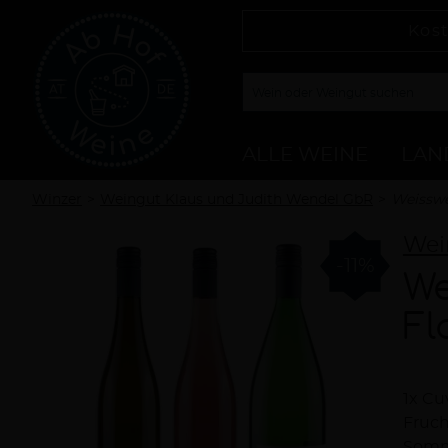
Kost
ALLE WEINE
LAN
Winzer
Weingut Klaus und Judith Wendel GbR
Weisswe
Wei
-11%
We
Fl
1x Cu
Bes
Fruch
Somme