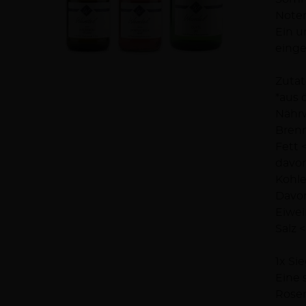
Noten
Ein u
eing
Zutat
*aus
Nährw
Brenn
Fett <
davon
Kohle
Davon
Eiwei
Salz <
1x Si
Eine 
Rosen