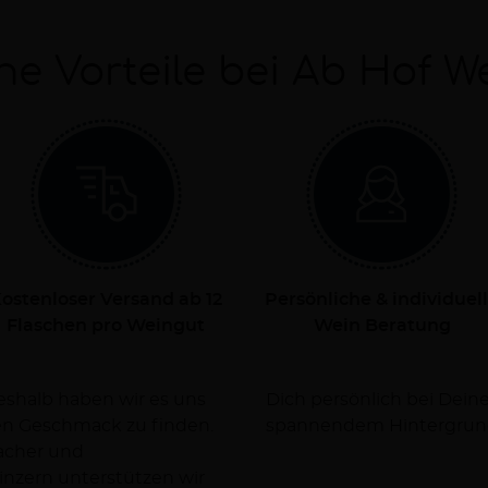
ne Vorteile bei Ab Hof W
ostenloser Versand ab 12
Persönliche & individuel
Flaschen pro Weingut
Wein Beratung
Deshalb haben wir es uns
rsorgen Dich dabei mit
nen Geschmack zu finden.
spannendem Hintergrun
facher und
nzern unterstützen wir