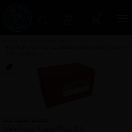
0
N
Konto
Winzer
Weingut Kopp GmbH
Weinhaus Kopp Pfalz 5 L. Spätburgunder Rotwein trocken in
einer Weinbox
Vegan
Weingut Kopp GmbH
Weinhaus Kopp Pfalz 5 L.