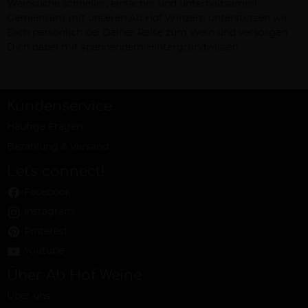
Weinsuche schneller, einfacher und unterhaltsamer!
Gemeinsam mit unseren Ab Hof Winzern unterstützen wir
Dich persönlich bei Deiner Reise zum Wein und versorgen
Dich dabei mit spannendem Hintergrundwissen.
Kundenservice
Häufige Fragen
Bezahlung & Versand
Let's connect!
Facebook
Instagram
Pinterest
Youtube
Über Ab Hof Weine
Über uns