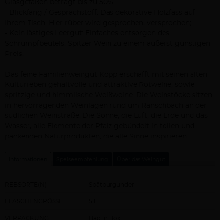
Glasgefäßen beträgt bis zu 50%.
- Blickfang / Gesprächstoff: Das dekorative Holzfass auf
Ihrem Tisch. Hier rüber wird gesprochen, versprochen;
- Kein lästiges Leergut: Einfaches entsorgen des
Schrumpfbeutels. Spitzer Wein zu einem äußerst günstigen
Preis.
Das feine Familienweingut Kopp erschafft mit seinen alten
Kulturreben gehaltvolle und attraktive Rotweine, sowie
spritzige und himmlische Weißweine. Die Weinstöcke sitzen
in hervorragenden Weinlagen rund um Ranschbach an der
südlichen Weinstraße. Die Sonne, die Luft, die Erde und das
Wasser, alle Elemente der Pfalz gebündelt in tollen und
packenden Naturprodukten, die alle Sinne inspirieren.
Informationen
Speiseempfehlung
Über das Weingut
REBSORTE(N)
Spätburgunder
FLASCHENGRÖSSE
5 l
VERPACKUNG
Bag in Box