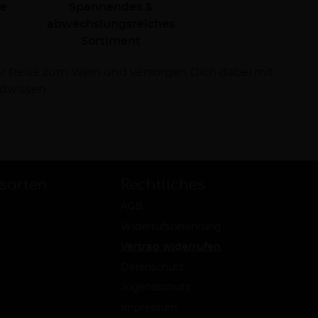
le
Spannendes &
abwechslungsreiches
Sortiment
dwissen.
sarten
Rechtliches
AGB
Widerrufsbelehrung
Vertrag widerrufen
Datenschutz
Jugendschutz
Impressum