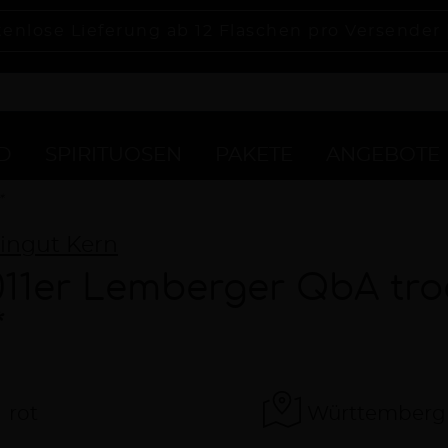
tenlose Lieferung ab 12 Flaschen pro Versender
D
SPIRITUOSEN
PAKETE
ANGEBOTE
*
ingut Kern
011er Lemberger QbA tr
*
rot
Württemberg