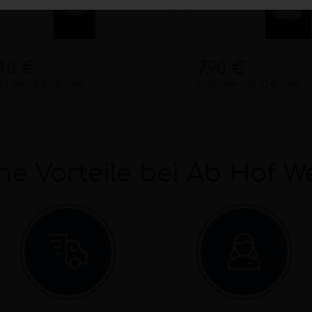
,40 €
7,90 €
5 Liter
9,87 €/Liter
0,75 Liter
10,53 €/Liter
ne Vorteile bei Ab Hof W