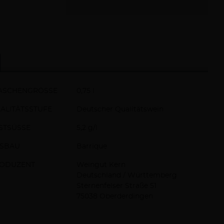
ASCHENGRÖSSE
0,75 l
ALITÄTSSTUFE
Deutscher Qualitätswein
STSÜSSE
5,2 g/l
SBAU
Barrique
ODUZENT
Weingut Kern
Deutschland / Württemberg
Sternenfelser Straße 51
75038 Oberderdingen