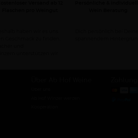
ostenloser Versand ab 12
Persönliche & individuel
Flaschen pro Weingut
Wein Beratung
Deshalb haben wir es uns
rsorgen Dich dabei mit
nen Geschmack zu finden.
spannendem Hintergrun
facher und
nzern unterstützen wir
Über Ab Hof Weine
Zahlung
Über uns
Ab Hof Winzer werden
Kooperation