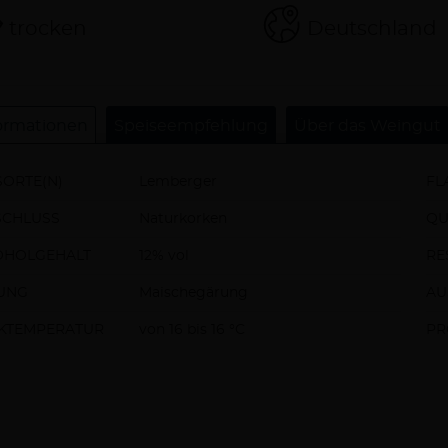
trocken
Deutschland
ormationen
Speiseempfehlung
Über das Weingut
ORTE(N)
Lemberger
FL
SCHLUSS
Naturkorken
QU
OHOLGEHALT
12% vol
RE
UNG
Maischegärung
AU
NKTEMPERATUR
von 16 bis 16 °C
PR