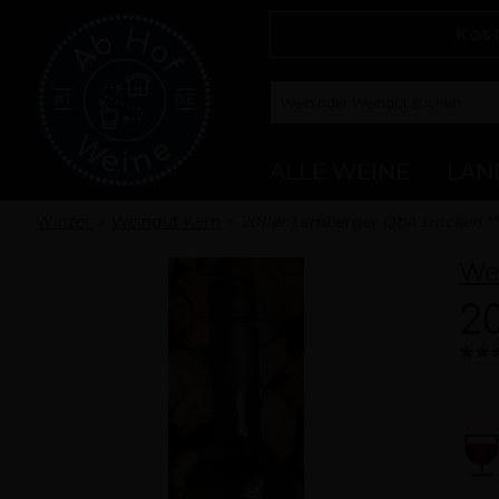
Kos
ALLE WEINE
LAN
Winzer
Weingut Kern
2011er Lemberger QbA trocken **
We
2
**