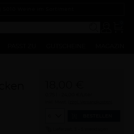
 |
5010
Weine im Sortiment
0
Konto
Zur
Kasse
PASST ZU
GUTSCHEINE
MAGAZIN
18,00 €
ocken
0,75 l
24,00 €/Liter
inkl. Mwst.
(zzgl. Versandkosten)
Menge
BESTELLEN
Lieferzeit: 3 – 5 Werktagen