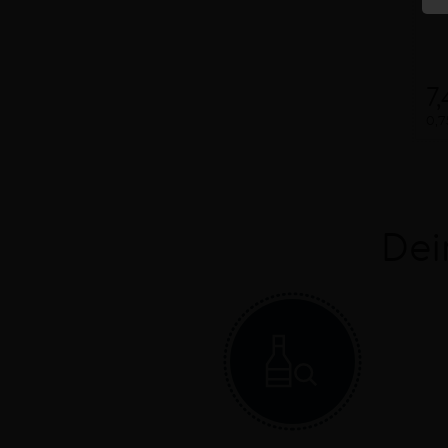
7
0,7
Dei