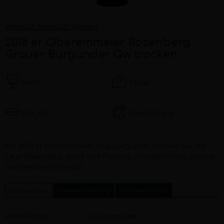
Weingut Benedikt Weidert
2018 er Oberemmeler Rosenberg
Grauer Burgunder Qw trocken
weiß
Mosel
trocken
Deutschland
Beschreibung
Ein 2018 er Oberemmeler Grauburgunder trocken aus der
Lage Rosenberg, leicht und fruchtig im Geschmack; schöne
Vanillenote im Geruch;
Informationen
Speiseempfehlung
Über das Weingut
REBSORTE(N)
Grauburgunder