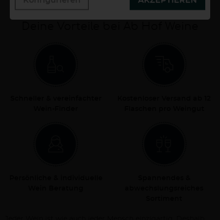
Deine Vorteile bei Ab Hof Weine
Schneller & vereinfachter
Kostenloser Versand ab 12
Wein-Finder
Flaschen pro Weingut
Persönliche & individuelle
Spannendes &
Wein Beratung
abwechslungsreiches
Sortiment
Jeder Wein ist wie auch jeder Mensch einzigartig. Deshalb