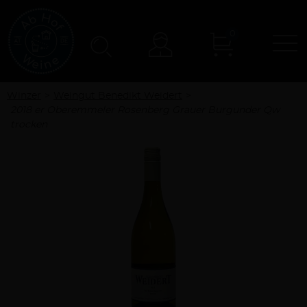
0
N
Konto
Winzer
Weingut Benedikt Weidert
2018 er Oberemmeler Rosenberg Grauer Burgunder Qw
trocken