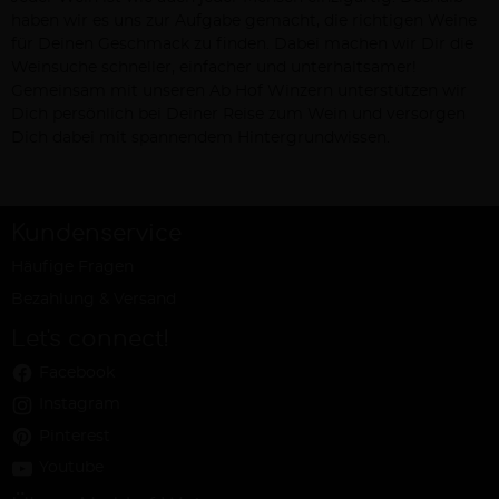
haben wir es uns zur Aufgabe gemacht, die richtigen Weine
für Deinen Geschmack zu finden. Dabei machen wir Dir die
Weinsuche schneller, einfacher und unterhaltsamer!
Gemeinsam mit unseren Ab Hof Winzern unterstützen wir
Dich persönlich bei Deiner Reise zum Wein und versorgen
Dich dabei mit spannendem Hintergrundwissen.
Kundenservice
Häufige Fragen
Bezahlung & Versand
Let's connect!
Facebook
Instagram
Pinterest
Youtube