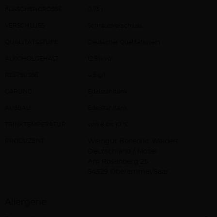
FLASCHENGRÖSSE
0,75 l
VERSCHLUSS
Schraubverschluss
QUALITÄTSSTUFE
Deutscher Qualitätswein
ALKOHOLGEHALT
12,5% vol
RESTSÜSSE
4,5 g/l
GÄRUNG
Edelstahltank
AUSBAU
Edelstahltank
TRINKTEMPERATUR
von 8 bis 10 °C
PRODUZENT
Weingut Benedikt Weidert
Deutschland / Mosel
Am Rosenberg 25
54329 Oberemmel/Saar
Allergene