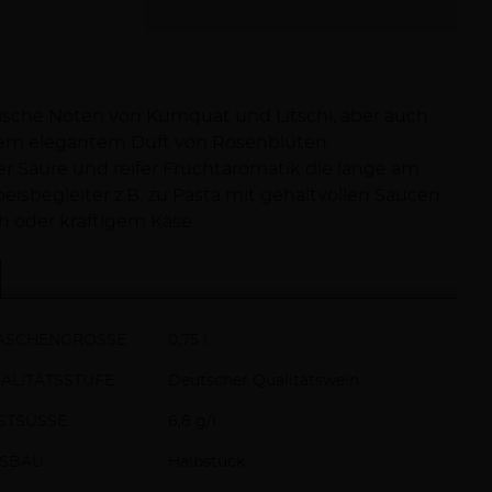
otische Noten von Kumquat und Litschi, aber auch
 dem elegantem Duft von Rosenblüten.
r Säure und reifer Fruchtaromatik die lange am
eisbegleiter z.B. zu Pasta mit gehaltvollen Saucen
 oder kräftigem Käse.
ASCHENGRÖSSE
0,75 l
ALITÄTSSTUFE
Deutscher Qualitätswein
STSÜSSE
6,8 g/l
SBAU
Halbstück