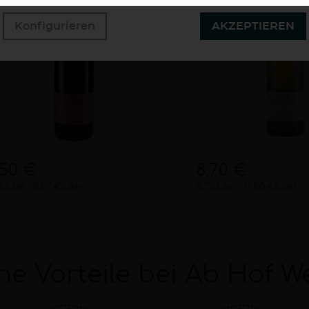
Konfigurieren
AKZEPTIEREN
,50 €
8,70 €
5 Liter
8,67 €/Liter
0,75 Liter
11,60 €/Liter
ne Vorteile bei Ab Hof W