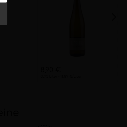
8,90 €
0,75 Liter
11,87 €/Liter
eine