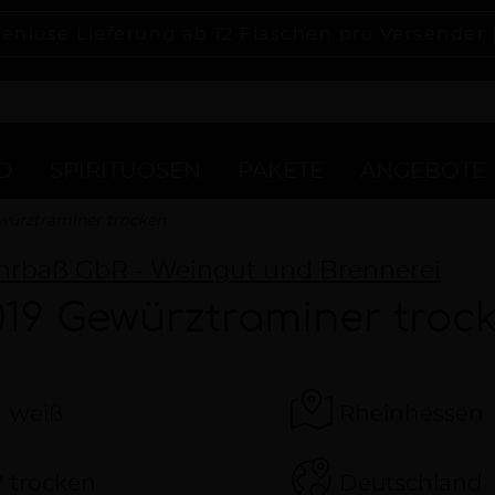
enlose Lieferung ab 12 Flaschen pro Versender 
D
SPIRITUOSEN
PAKETE
ANGEBOTE
würztraminer trocken
hrbaß GbR - Weingut und Brennerei
019 Gewürztraminer troc
weiß
Rheinhessen
trocken
Deutschland