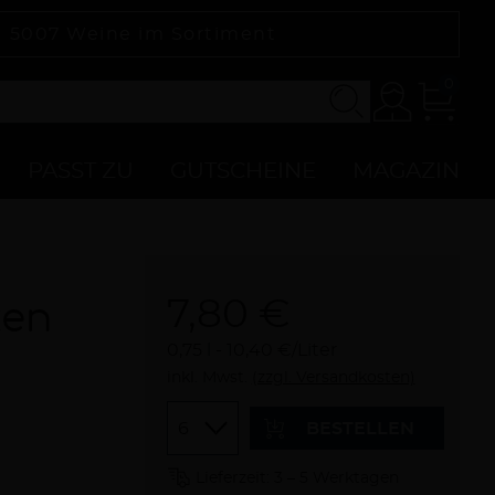
|
5007
Weine im Sortiment
0
Konto
Zur
Kasse
PASST ZU
GUTSCHEINE
MAGAZIN
7,80 €
ken
0,75 l
10,40 €/Liter
inkl. Mwst.
(zzgl. Versandkosten)
Menge
BESTELLEN
Lieferzeit: 3 – 5 Werktagen