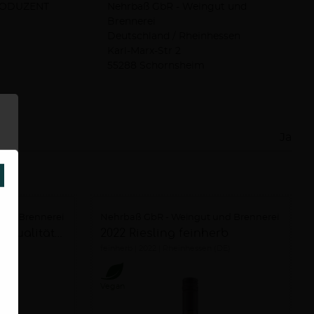
ODUZENT
Nehrbaß GbR - Weingut und
Brennerei
Deutschland / Rheinhessen
Karl-Marx-Str 2
55288 Schornsheim
Ja
SCHLIESSEN
und Brennerei
Nehrbaß GbR - Weingut und Brennerei
2022 Weißburgunder Qualitätswein trocken
2022 Riesling feinherb
DE)
feinherb
2022
Rheinhessen (DE)
Vegan