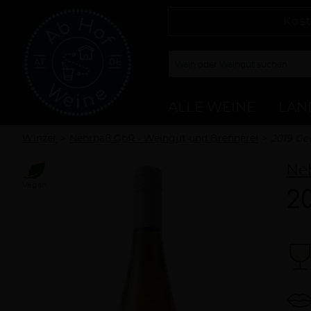
Kost
ALLE WEINE
LAN
Winzer
Nehrbaß GbR - Weingut und Brennerei
2019 Ge
Ne
Vegan
2