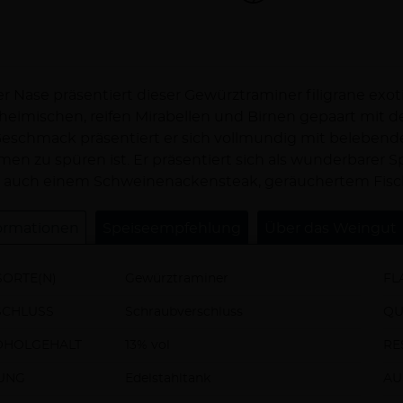
schreibung
er Nase präsentiert dieser Gewürztraminer filigrane ex
heimischen, reifen Mirabellen und Birnen gepaart mit
eschmack präsentiert er sich vollmundig mit belebende
en zu spüren ist. Er präsentiert sich als wunderbarer Sp
 auch einem Schweinenackensteak, geräuchertem Fisch
ormationen
Speiseempfehlung
Über das Weingut
ORTE(N)
Gewürztraminer
FL
SCHLUSS
Schraubverschluss
QU
OHOLGEHALT
13% vol
RE
UNG
Edelstahltank
AU