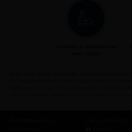
Schneller & vereinfachter
K
Wein-Finder
Jeder Wein ist wie auch jeder Mensch einzigartig. 
Dich persönlich bei Deiner Reise zum Wein und ve
zur Aufgabe gemacht, die richtigen Weine für Dei
Dabei machen wir Dir die Weinsuche schneller, ein
unterhaltsamer! Gemeinsam mit unseren Ab Hof Wi
Kundenservice
Let's connect!
Häufige Fragen
Facebook