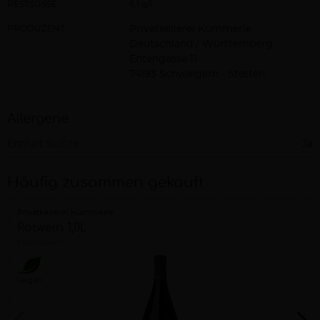
RESTSÜSSE
6,1 g/l
PRODUZENT
Privatkellerei Kümmerle
Deutschland / Württemberg
Entengasse 11
74193 Schwaigern - Stetten
Allergene
Enthält Sulfite
Ja
Häufig zusammen gekauft
Privatkellerei Kümmerle
Rotwein 1,0L
halbtrocken
Vegan