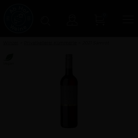
0
N
Konto
Winzer
Privatkellerei Kümmerle
2021 Samrot
Vegan