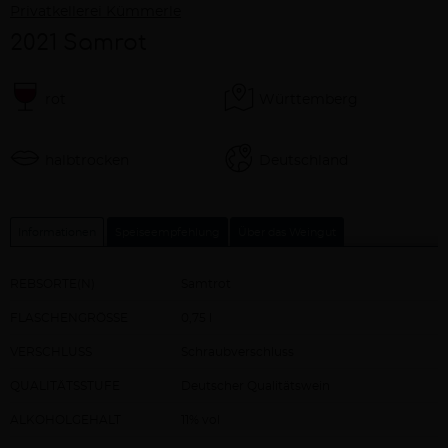
Privatkellerei Kümmerle
2021 Samrot
rot
Württemberg
halbtrocken
Deutschland
Informationen
Speiseempfehlung
Über das Weingut
REBSORTE(N)
Samtrot
FLASCHENGRÖSSE
0,75 l
VERSCHLUSS
Schraubverschluss
QUALITÄTSSTUFE
Deutscher Qualitätswein
ALKOHOLGEHALT
11% vol