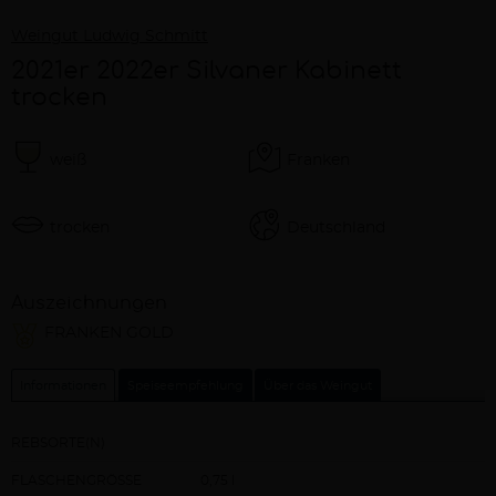
Weingut Ludwig Schmitt
2021er 2022er Silvaner Kabinett
trocken
weiß
Franken
trocken
Deutschland
Auszeichnungen
FRANKEN GOLD
Informationen
Speiseempfehlung
Über das Weingut
REBSORTE(N)
FLASCHENGRÖSSE
0,75 l