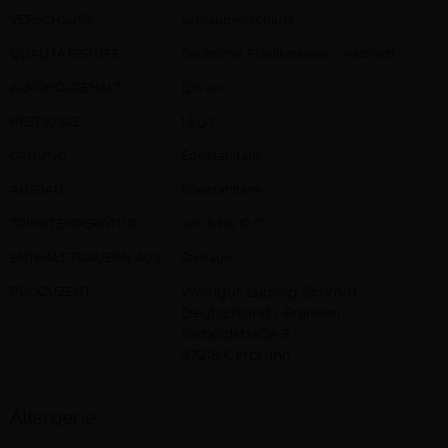
VERSCHLUSS
Schraubverschluss
QUALITÄTSSTUFE
Deutscher Prädikatswein - Kabinett
ALKOHOLGEHALT
12% vol
RESTSÜSSE
1,5 g/l
GÄRUNG
Edelstahltank
AUSBAU
Edelstahltank
TRINKTEMPERATUR
von 8 bis 10 °C
ENTHÄLT TRAUBEN AUS
Steillage
PRODUZENT
Weingut Ludwig Schmitt
Deutschland / Franken
Sieboldstraße 9
97218 Gerbrunn
Allergene