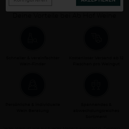
Deine Vorteile bei Ab Hof Weine
Schneller & vereinfachter
Kostenloser Versand ab 12
Wein-Finder
Flaschen pro Weingut
Persönliche & individuelle
Spannendes &
Wein Beratung
abwechslungsreiches
Sortiment
Jeder Wein ist wie auch jeder Mensch einzigartig. Deshalb