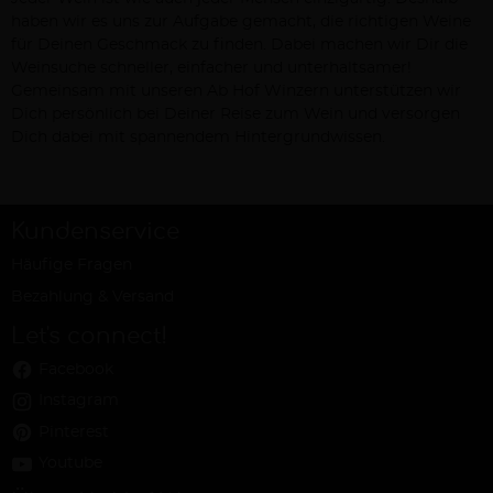
haben wir es uns zur Aufgabe gemacht, die richtigen Weine
für Deinen Geschmack zu finden. Dabei machen wir Dir die
Weinsuche schneller, einfacher und unterhaltsamer!
Gemeinsam mit unseren Ab Hof Winzern unterstützen wir
Dich persönlich bei Deiner Reise zum Wein und versorgen
Dich dabei mit spannendem Hintergrundwissen.
Kundenservice
Häufige Fragen
Bezahlung & Versand
Let's connect!
Facebook
Instagram
Pinterest
Youtube