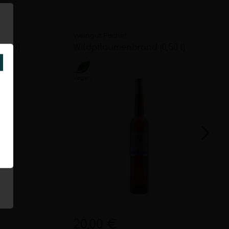
Weingut Fischer
,50 l)
Wildpflaumenbrand (0,50 l)
SCHLIESSEN
Vegan
20,00 €