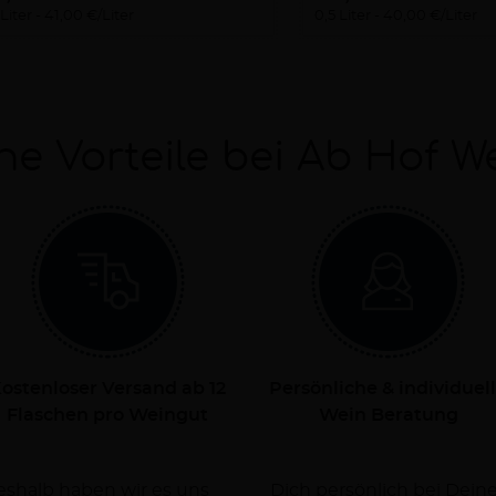
 Liter
41,00 €/Liter
0,5 Liter
40,00 €/Liter
ne Vorteile bei Ab Hof W
ostenloser Versand ab 12
Persönliche & individuel
Flaschen pro Weingut
Wein Beratung
Deshalb haben wir es uns
rsorgen Dich dabei mit