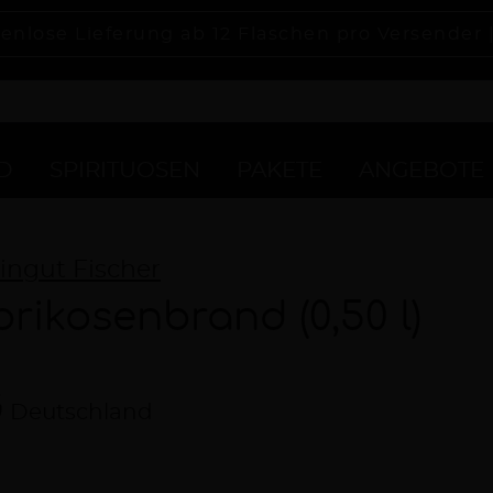
enlose Lieferung ab 12 Flaschen pro Versender 
D
SPIRITUOSEN
PAKETE
ANGEBOTE
ingut Fischer
prikosenbrand (0,50 l)
Deutschland