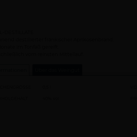
schreibung
L-DESTILLATE
nend destillierter fränkischer Aprikosenbrand.
onate im Tonfaß gereift.
chließlich vom reinsten Mittellauf.
ormationen
Über das Weingut
SCHENGRÖSSE
0,5 l
VE
OHOLGEHALT
40% vol
PR