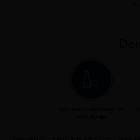
0,5
Dei
Schneller & vereinfachter
K
Wein-Finder
Jeder Wein ist wie auch jeder Mensch einzigartig. 
Dich persönlich bei Deiner Reise zum Wein und ve