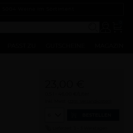
|
5004
Weine im Sortiment
0
Konto
Zur
Kasse
PASST ZU
GUTSCHEINE
MAGAZIN
23,00 €
0,5 l
46,00 €/Liter
inkl. Mwst.
(zzgl. Versandkosten)
Menge
BESTELLEN
Lieferzeit: 3 – 5 Werktagen