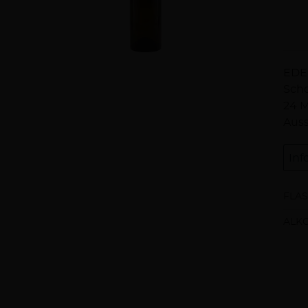
Be
EDE
Scho
24 M
Auss
Inf
FLA
ALK