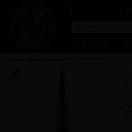
Kost
ALLE WEINE
LAN
Winzer
Weingut Fischer
Aprikosenbrand (0,50 l)
We
Vegan
A