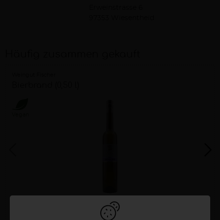
Erweinstrasse 6
97353 Wiesentheid
Häufig zusammen gekauft
Weingut Fischer
Bierbrand (0,50 l)
Vegan
18,50 €
0,5 Liter
37,00 €/Liter