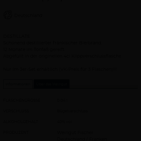
Deutschland
Beschreibung
DESTILLATE
Schonend destillierter fränkischer Bierbrand.
12 Monate im Tonfaß gereift.
Abgefüllt in der originellen 4cl Klippverschlussflasche
Nur im 3er-Set erhältlich (VK-Preis für 3 Flaschen)!!!
Informationen
Über das Weingut
FLASCHENGRÖSSE
0,04 l
VERSCHLUSS
Bügelverschluss
ALKOHOLGEHALT
40% vol
PRODUZENT
Weingut Fischer
Deutschland / Franken