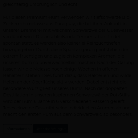
gleichzeitig ursprünglich und echt.
Für diesen Premium-Rum verwenden wir tiefschwarze Bio-
Zuckerrohrmelasse aus Paraguay, die bei ihrer Ankunft in
unserer Brennerei mit weichem Schwarzwälder Quellwasser
verdünnt wird. Die anschließende Fermentation findet
spontan statt, es werden also keinerlei Reinzuchthefen
hinzugegeben. Durch diese Spontangärung entstehen die
extrem fruchtigen und zugleich komplexen Aromen, die
unseren Rum so unverwechselbar machen. Nach der Gärung
lassen wir die Melasse noch einige Wochen in offenen
Behältern stehen. Dies führt dazu, dass Bakterien und wilde
Hefen an der Oberfläche aktiv werden. Dabei entsteht die
besondere Würzigkeit unseres Rums. Nach der doppelten
Destillation in unseren kupfernen Schwarzwälder Pot-Stills
wird der Rum 6 Jahre in 6 verschiedenen Fässern gereift.
Jedes einzelne Fass gibt seine individuellen Aromen ab und
macht den ersten Rum aus dem Schwarzwald so besonders.
Informationen
Über das Weingut