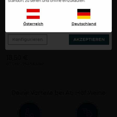
Standort zu sehen und online einzukaufen.
Bestätigen des Buttons "Akzeptieren" stimmen Sie der
Verwendung zu. Über den Button "Konfigurieren"
können Sie auswählen, welche Cookies Sie zulassen
wollen. Weitere Informationen erhalten Sie in unserer
Österreich
Deutschland
Datenschutzerklärung.
Konfigurieren
AKZEPTIEREN
18,50 €
0,7 Liter
26,43 €/Liter
Deine Vorteile bei Ab Hof Weine