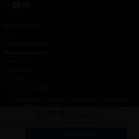
Rechtliches
AGB
Widerrufsbelehrung
Vertrag widerrufen
Datenschutz
Jugendschutz
Impressum
Cookie-Einstellungen
© Ab Hof Weine – ein Projekt der Snash GmbH, Köln 2026 | Alle Rechte
vorbehalten | Alle Preise inkl. MwSt. und zzgl. Versandkosten
34,50 €
0,5 l
69,00 €/Liter
inkl. Mwst.
(zzgl. Versandkosten)
Menge
BESTELLEN