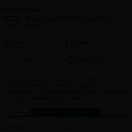
Weingut Schröder
2022er Blanc de Noir Winzer-Sekt
brut nature
weiß
Baden
brut nature
Deutschland
Beschreibung
Im Glas eine elegante goldgelbe Farbe. Die Nase begeistert
mit zarten Aromen von Himbeere und dunklen
Waldfrüchten. Am Gaumen würzig und frisch mit perfekter
Harmonie sowie einem langen Finale.
Informationen
Speiseempfehlung
Über das Weingut
REBSORTE(N)
Spätburgunder