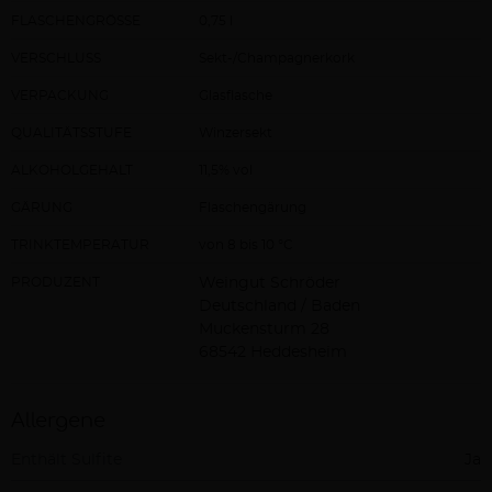
FLASCHENGRÖSSE
0,75 l
VERSCHLUSS
Sekt-/Champagnerkork
VERPACKUNG
Glasflasche
QUALITÄTSSTUFE
Winzersekt
ALKOHOLGEHALT
11,5% vol
GÄRUNG
Flaschengärung
TRINKTEMPERATUR
von 8 bis 10 °C
PRODUZENT
Weingut Schröder
Deutschland / Baden
Muckensturm 28
68542 Heddesheim
Allergene
Enthält Sulfite
Ja