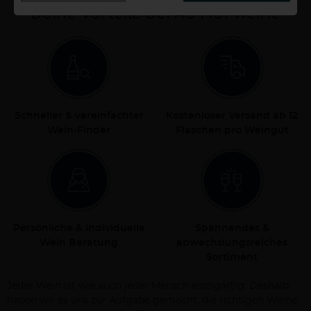
Deine Vorteile bei Ab Hof Weine
Schneller & vereinfachter
Kostenloser Versand ab 12
Wein-Finder
Flaschen pro Weingut
Persönliche & individuelle
Spannendes &
Wein Beratung
abwechslungsreiches
Sortiment
Jeder Wein ist wie auch jeder Mensch einzigartig. Deshalb
haben wir es uns zur Aufgabe gemacht, die richtigen Weine