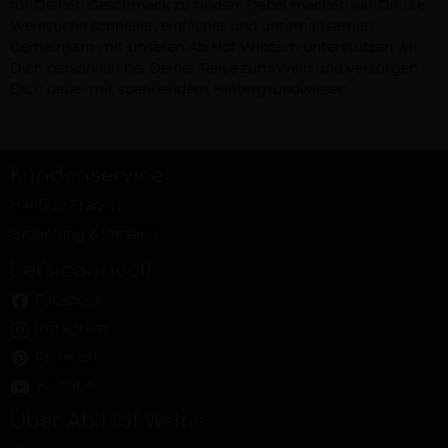
für Deinen Geschmack zu finden. Dabei machen wir Dir die
Weinsuche schneller, einfacher und unterhaltsamer!
Gemeinsam mit unseren Ab Hof Winzern unterstützen wir
Dich persönlich bei Deiner Reise zum Wein und versorgen
Dich dabei mit spannendem Hintergrundwissen.
Kundenservice
Häufige Fragen
Bezahlung & Versand
Let's connect!
Facebook
Instagram
Pinterest
Youtube
Über Ab Hof Weine