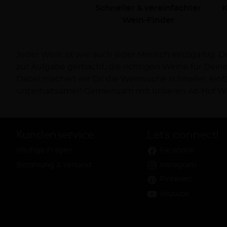
Schneller & vereinfachter
K
Wein-Finder
Jeder Wein ist wie auch jeder Mensch einzigartig. 
Dich persönlich bei Deiner Reise zum Wein und ve
zur Aufgabe gemacht, die richtigen Weine für Dei
Dabei machen wir Dir die Weinsuche schneller, ein
unterhaltsamer! Gemeinsam mit unseren Ab Hof Wi
Kundenservice
Let's connect!
Häufige Fragen
Facebook
Bezahlung & Versand
Instagram
Pinterest
Youtube