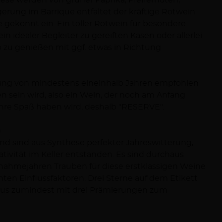
iese werden von grüner Paprika, Pfeffernoten,
gerung im Barrique entfaltet der kräftige Rotwein
e gekonnt ein. Ein toller Rotwein für besondere
in idealer Begleiter zu gereiften Käsen oder allerlei
o zu genießen mit ggf. etwas in Richtung
erung von mindestens eineinhalb Jahren empfohlen
n sein wird, also ein Wein, der noch am Anfang
hre Spaß haben wird, deshalb "RESERVE".
)
und sind aus Synthese perfekter Jahreswitterung,
tivität im Keller entstanden. Es sind durchaus
snahmejahren Trauben für diese erstklassigen Weine
en Einflussfaktoren. Drei Sterne auf dem Etikett
inaus zumindest mit drei Prämierungen zum