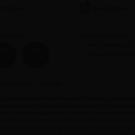
trocken
Deutschland
ertungen
Auszeichnungen
AWC-Vienna 2023: 
89
89
Falstaff PIWI Troph
LSTAFF
AWCVIENNA
schreibung
RAER VENUS - EMINENT * **
Cabernet wie man Ihn sich wünscht. Ein sehr gehaltvolle
ben eigentlich in Beerenauslesequalität (123°Oe) gelesen
e und leichten bräunlichen Reflexen eher einen leich
lexen Aromenvielfalt und der Intensität überrascht. S
eprägte Cabernet Sauvignon Noten im Barriqueton sch