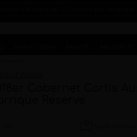
tenlose Lieferung ab 12 Flaschen pro Versender
D
SPIRITUOSEN
PAKETE
ANGEBOTE
que Reserve
inhof Winter
018er Cabernet Cortis Au
arrique Reserve
rot
Saale-Unstrut