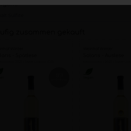
ergene
ält Sulfite
ufig zusammen gekauft
nhof Winter
Weinhof Winter
laris - Spätlese
Solaris - Auslese
btrocken
2021
Saale-Unstrut (DE)
halbtrocken
2020
Saale-Uns
89
an
Vegan
AWCVIENNA