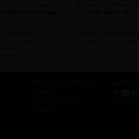
ostenloser Versand ab 12
Persönliche & individuel
Flaschen pro Weingut
Wein Beratung
Deshalb haben wir es uns
rsorgen Dich dabei mit
nen Geschmack zu finden.
spannendem Hintergrun
facher und
nzern unterstützen wir
Über Ab Hof Weine
Zahlung
Über uns
Ab Hof Winzer werden
Kooperation