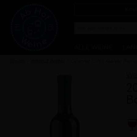
Kos
ALLE WEINE
LAN
Winzer
Weinhof Winter
Cabernet Cortis Auslese Barri
We
2
B