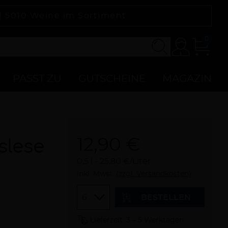
 |
5010
Weine im Sortiment
0
Konto
Zur
Kasse
PASST ZU
GUTSCHEINE
MAGAZIN
12,90 €
slese
0,5 l
25,80 €/Liter
inkl. Mwst.
(zzgl. Versandkosten)
Menge
BESTELLEN
Lieferzeit: 3 – 5 Werktagen