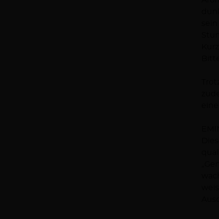
Arom
dunk
sein
Stun
Kurz
Bitt
Trot
zude
eine
EMIN
Dies
qual
„Gen
wach
weis
Ausd