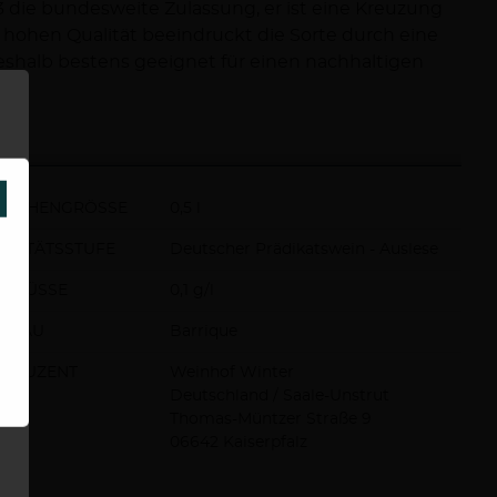
 die bundesweite Zulassung, er ist eine Kreuzung
 hohen Qualität beeindruckt die Sorte durch eine
shalb bestens geeignet für einen nachhaltigen
SCHLIESSEN
ASCHENGRÖSSE
0,5 l
ALITÄTSSTUFE
Deutscher Prädikatswein - Auslese
STSÜSSE
0,1 g/l
SBAU
Barrique
ODUZENT
Weinhof Winter
Deutschland / Saale-Unstrut
Thomas-Müntzer Straße 9
06642 Kaiserpfalz