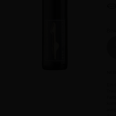
Bew
FA
Be
NEB
Ein 
Trau
Farb
komp
ausg