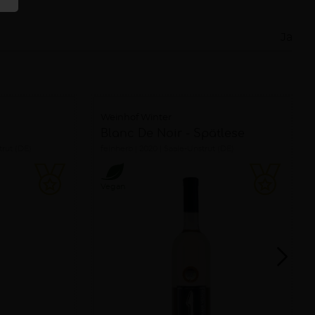
Ja
Weinhof Winter
Blanc De Noir - Spätlese
trut (DE)
feinherb
2020
Saale-Unstrut (DE)
Vegan