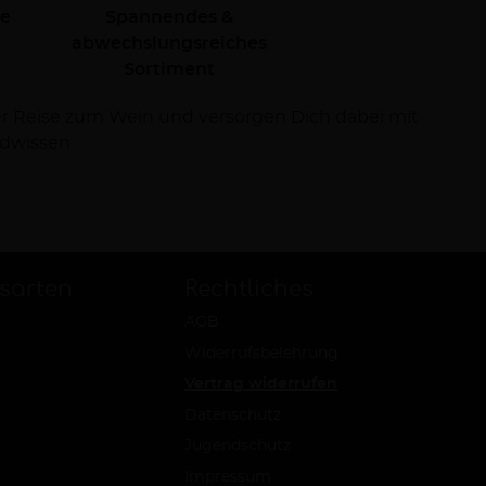
le
Spannendes &
abwechslungsreiches
Sortiment
dwissen.
sarten
Rechtliches
AGB
Widerrufsbelehrung
Vertrag widerrufen
Datenschutz
Jugendschutz
Impressum