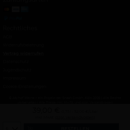
Rechtliches
AGB
Widerrufsbelehrung
Vertrag widerrufen
Datenschutz
Jugendschutz
Impressum
Cookie-Einstellungen
© Ab Hof Weine – ein Projekt der Snash GmbH, Köln 2026 | Alle Rechte
vorbehalten | Alle Preise inkl. MwSt. und zzgl. Versandkosten
39,00 €
0,75 l
52,00 €/Liter
inkl. Mwst.
(zzgl. Versandkosten)
Menge
BESTELLEN