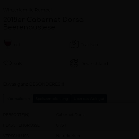
Winzerfamilie Rumpel
2018er Cabernet Dorsa
Beerenauslese
rot
Franken
süß
Deutschland
Beschreibung
Etwas ganz BESONDERES!!!
Informationen
Speiseempfehlung
Über das Weingut
REBSORTE(N)
Cabernet Dorsa
FLASCHENGRÖSSE
0,75 l
VERSCHLUSS
Naturkorken