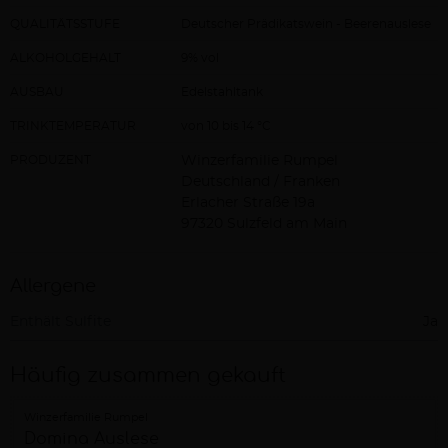
QUALITÄTSSTUFE
Deutscher Prädikatswein - Beerenauslese
ALKOHOLGEHALT
9% vol
AUSBAU
Edelstahltank
TRINKTEMPERATUR
von 10 bis 14 °C
PRODUZENT
Winzerfamilie Rumpel
Deutschland / Franken
Erlacher Straße 19a
97320 Sulzfeld am Main
Allergene
Enthält Sulfite
Ja
Häufig zusammen gekauft
Winzerfamilie Rumpel
Domina Auslese