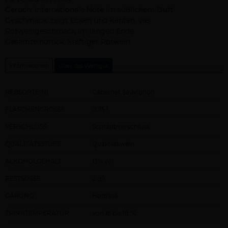
Beschreibung
Geruch: internationale Note im süßlichem Duft
Geschmack: zeigt Ecken und Kanten, viel
Rotweingeschmack im langen Ende
Gesamteindruck: kräftiger Rotwein
Informationen
Über das Weingut
REBSORTE(N)
Cabernet Sauvignon
FLASCHENGRÖSSE
0,75 l
VERSCHLUSS
Schraubverschluss
QUALITÄTSSTUFE
Qualitätswein
ALKOHOLGEHALT
13% vol
RESTSÜSSE
2 g/l
GÄRUNG
Holzfass
TRINKTEMPERATUR
von 16 bis 18 °C