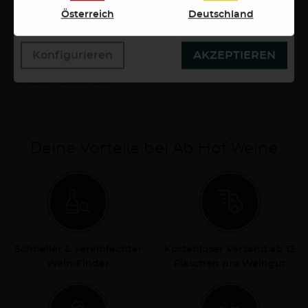
wollen. Weitere Informationen erhalten Sie in unserer
Österreich
Deutschland
Datenschutzerklärung.
Konfigurieren
AKZEPTIEREN
12,64 €
0,5 Liter
25,28 €/Liter
Deine Vorteile bei Ab Hof Weine
Schneller & vereinfachter
Kostenloser Versand ab 12
Wein-Finder
Flaschen pro Weingut