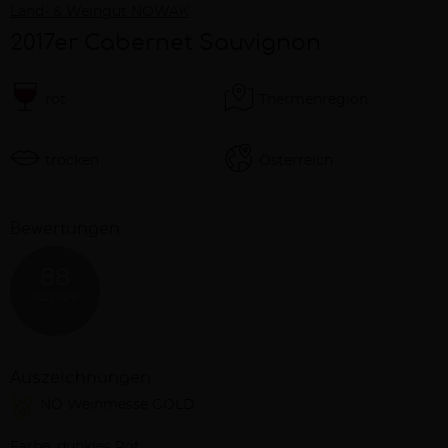
Land- & Weingut NOWAK
2017er Cabernet Sauvignon
rot
Thermenregion
trocken
Österreich
Bewertungen
88
FALSTAFF
Auszeichnungen
NÖ Weinmesse GOLD
Farbe: dunkles Rot