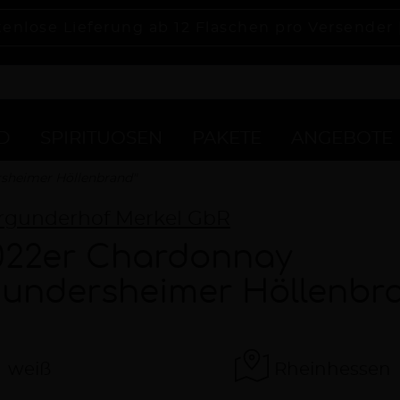
tenlose Lieferung ab 12 Flaschen pro Versender
D
SPIRITUOSEN
PAKETE
ANGEBOTE
sheimer Höllenbrand"
rgunderhof Merkel GbR
022er Chardonnay
Gundersheimer Höllenbr
weiß
Rheinhessen