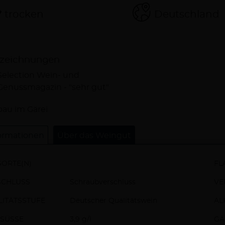
trocken
Deutschland
zeichnungen
Selection Wein- und
Genussmagazin - "sehr gut"
schreibung
au im Gärei
ormationen
Über das Weingut
ORTE(N)
FL
SCHLUSS
Schraubverschluss
VE
ITÄTSSTUFE
Deutscher Qualitätswein
AL
SÜSSE
3,9 g/l
GÄ