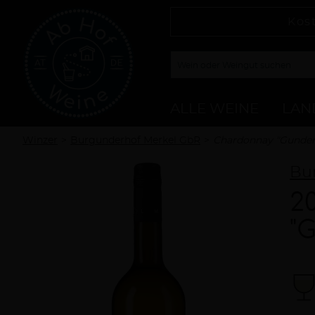
Kos
ALLE WEINE
LAN
Winzer
Burgunderhof Merkel GbR
Chardonnay "Gunder
Bu
2
"