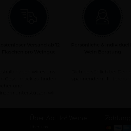
ostenloser Versand ab 12
Persönliche & individuel
Flaschen pro Weingut
Wein Beratung
Deshalb haben wir es uns
rsorgen Dich dabei mit
nen Geschmack zu finden.
spannendem Hintergrun
facher und
nzern unterstützen wir
Über Ab Hof Weine
Zahlung
Über uns