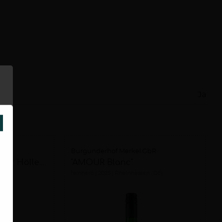
Ja
SCHLIESSEN
bR
Burgunderhof Merkel GbR
Merlot "Gundersheimer Höllenbrand"
"AMOUR Blanc"
DE)
feinherb
2025
Rheinhessen (DE)