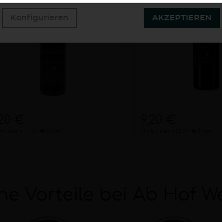
Konfigurieren
AKZEPTIEREN
,20 €
9,20 €
5 Liter
12,27 €/Liter
0,75 Liter
12,27 €/Liter
ne Vorteile bei Ab Hof W