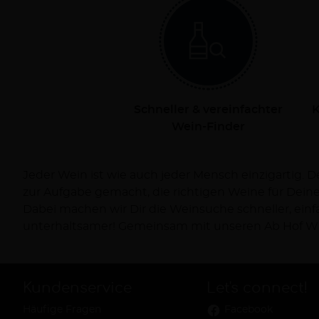
Schneller & vereinfachter
K
Wein-Finder
Jeder Wein ist wie auch jeder Mensch einzigartig. 
Dich persönlich bei Deiner Reise zum Wein und ve
zur Aufgabe gemacht, die richtigen Weine für Dei
Dabei machen wir Dir die Weinsuche schneller, ein
unterhaltsamer! Gemeinsam mit unseren Ab Hof Wi
Kundenservice
Let's connect!
Häufige Fragen
Facebook