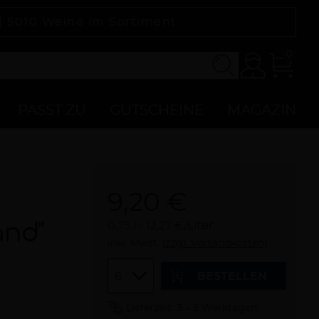
 |
5010
Weine im Sortiment
0
Konto
Zur
Kasse
PASST ZU
GUTSCHEINE
MAGAZIN
9,20 €
and"
0,75 l
12,27 €/Liter
inkl. Mwst.
(zzgl. Versandkosten)
Menge
BESTELLEN
Lieferzeit: 3 – 5 Werktagen