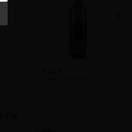
8,20 €
0,75 Liter
10,93 €/Liter
eine