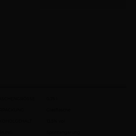
ASCHENGRÖSSE
0,75 l
RPACKUNG
Glasflasche
KOHOLGEHALT
13,5% vol
RUNG
Spontangärung