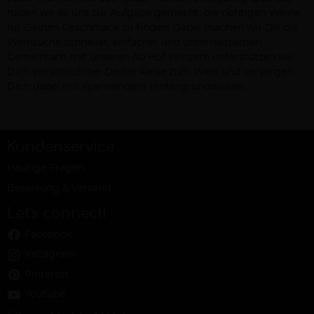
haben wir es uns zur Aufgabe gemacht, die richtigen Weine
für Deinen Geschmack zu finden. Dabei machen wir Dir die
Weinsuche schneller, einfacher und unterhaltsamer!
Gemeinsam mit unseren Ab Hof Winzern unterstützen wir
Dich persönlich bei Deiner Reise zum Wein und versorgen
Dich dabei mit spannendem Hintergrundwissen.
Kundenservice
Häufige Fragen
Bezahlung & Versand
Let's connect!
Facebook
Instagram
Pinterest
Youtube