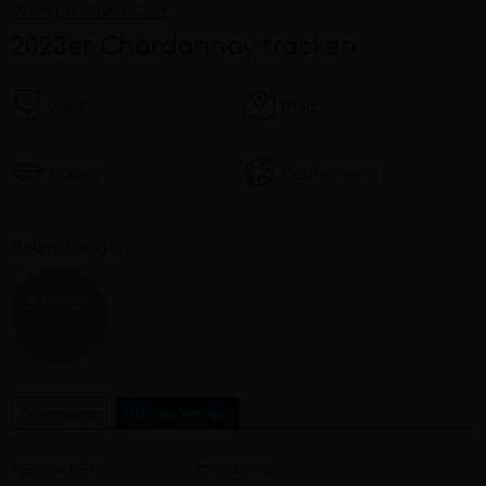
Weingut Albert Götz
2023er Chardonnay trocken
weiß
Pfalz
trocken
Deutschland
Bewertungen
silver
RLP
Informationen
Über das Weingut
REBSORTE(N)
Chardonnay