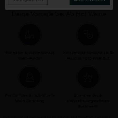
Deine Vorteile bei Ab Hof Weine
Schneller & vereinfachter
Kostenloser Versand ab 12
Wein-Finder
Flaschen pro Weingut
Persönliche & individuelle
Spannendes &
Wein Beratung
abwechslungsreiches
Sortiment
Jeder Wein ist wie auch jeder Mensch einzigartig. Deshalb