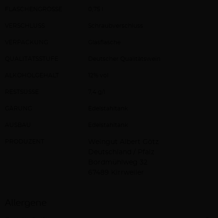
FLASCHENGRÖSSE
0,75 l
VERSCHLUSS
Schraubverschluss
VERPACKUNG
Glasflasche
QUALITÄTSSTUFE
Deutscher Qualitätswein
ALKOHOLGEHALT
12% vol
RESTSÜSSE
7,4 g/l
GÄRUNG
Edelstahltank
AUSBAU
Edelstahltank
PRODUZENT
Weingut Albert Götz
Deutschland / Pfalz
Bordmühlweg 32
67489 Kirrweiler
Allergene