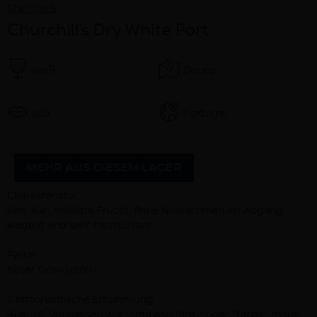
Churchill´s
Churchill's Dry White Port
weiß
Douro
süß
Portugal
MEHR AUS DIESEM LAGER
Beschreibung
Charakteristik:
sehr klar, delikate Frucht, feine Nussaromen im Abgang,
elegant und sehr harmonisch
Farbe:
heller Orangeton
Gastronomische Empfehlung:
Aperitif, Vorspeisen wie "Antipasti Misti" oder "Tapas", milde