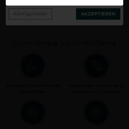
9,20 €
Konfigurieren
AKZEPTIEREN
0,2 Liter
46,00 €/Liter
Deine Vorteile bei Ab Hof Weine
Schneller & vereinfachter
Kostenloser Versand ab 12
Wein-Finder
Flaschen pro Weingut