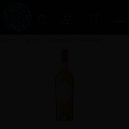
0
N
Konto
Winzer
Churchill´s
Churchill's Dry White Port