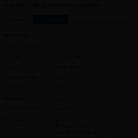
Käsesorten, kräftige Käsesorten, Edelpilzkäse,
Informationen
Über das Weingut
REBSORTE(N)
FLASCHENGRÖSSE
0,75 l
ZUTATEN
Trauben,
Sulfite
.
VERSCHLUSS
Naturkorken
QUALITÄTSSTUFE
D.O.C.
ALKOHOLGEHALT
19,5% vol
RESTSÜSSE
46 g/l
TRINKTEMPERATUR
von 8 bis 10 °C
PRODUZENT
Churchill´s
Portugal / Douro
Rua da Fonte Nova 5