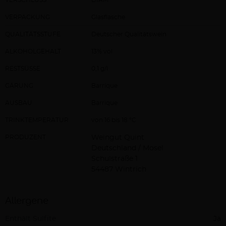
VERPACKUNG
Glasflasche
QUALITÄTSSTUFE
Deutscher Qualitätswein
ALKOHOLGEHALT
13% vol
RESTSÜSSE
0,1 g/l
GÄRUNG
Barrique
AUSBAU
Barrique
TRINKTEMPERATUR
von 16 bis 18 °C
PRODUZENT
Weingut Quint
Deutschland / Mosel
Schulstraße 1
54487 Wintrich
Allergene
Enthält Sulfite
Ja