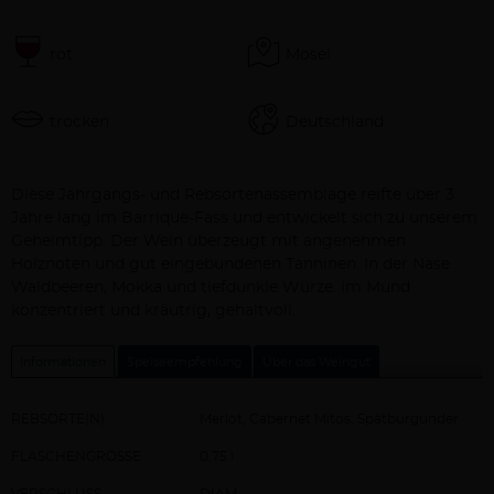
rot
Mosel
trocken
Deutschland
Beschreibung
Diese Jahrgangs- und Rebsortenassemblage reifte über 3
Jahre lang im Barrique-Fass und entwickelt sich zu unserem
Geheimtipp. Der Wein überzeugt mit angenehmen
Holznoten und gut eingebundenen Tanninen. In der Nase
Waldbeeren, Mokka und tiefdunkle Würze. Im Mund
konzentriert und kräutrig, gehaltvoll.
Informationen
Speiseempfehlung
Über das Weingut
REBSORTE(N)
Merlot, Cabernet Mitos, Spätburgunder
FLASCHENGRÖSSE
0,75 l
VERSCHLUSS
DIAM