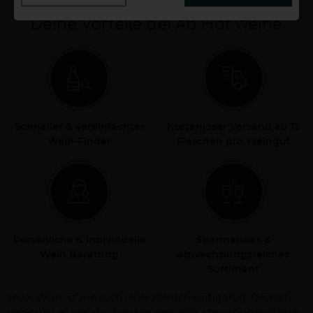
Deine Vorteile bei Ab Hof Weine
Schneller & vereinfachter
Kostenloser Versand ab 12
Wein-Finder
Flaschen pro Weingut
Persönliche & individuelle
Spannendes &
Wein Beratung
abwechslungsreiches
Sortiment
Jeder Wein ist wie auch jeder Mensch einzigartig. Deshalb