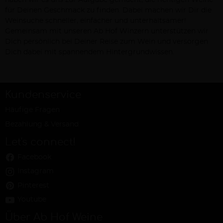
haben wir es uns zur Aufgabe gemacht, die richtigen Weine
für Deinen Geschmack zu finden. Dabei machen wir Dir die
Weinsuche schneller, einfacher und unterhaltsamer!
Gemeinsam mit unseren Ab Hof Winzern unterstützen wir
Dich persönlich bei Deiner Reise zum Wein und versorgen
Dich dabei mit spannendem Hintergrundwissen.
Kundenservice
Häufige Fragen
Bezahlung & Versand
Let's connect!
Facebook
Instagram
Pinterest
Youtube
Über Ab Hof Weine