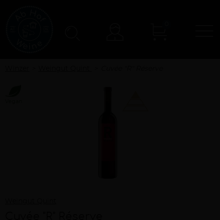
0
N
Konto
Winzer
Weingut Quint
Cuvée "R" Réserve
Vegan
Weingut Quint
Cuvée "R" Réserve