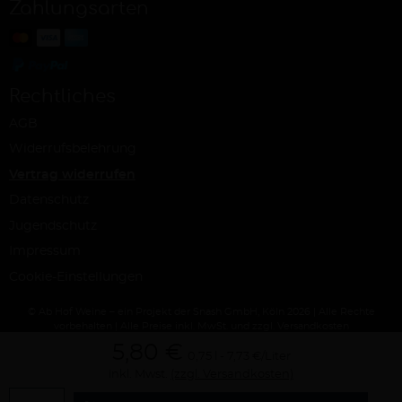
Zahlungsarten
Rechtliches
AGB
Widerrufsbelehrung
Vertrag widerrufen
Datenschutz
Jugendschutz
Impressum
Cookie-Einstellungen
© Ab Hof Weine – ein Projekt der Snash GmbH, Köln 2026 | Alle Rechte
vorbehalten | Alle Preise inkl. MwSt. und zzgl. Versandkosten
5,80 €
0,75 l
7,73 €/Liter
inkl. Mwst.
(zzgl. Versandkosten)
Menge