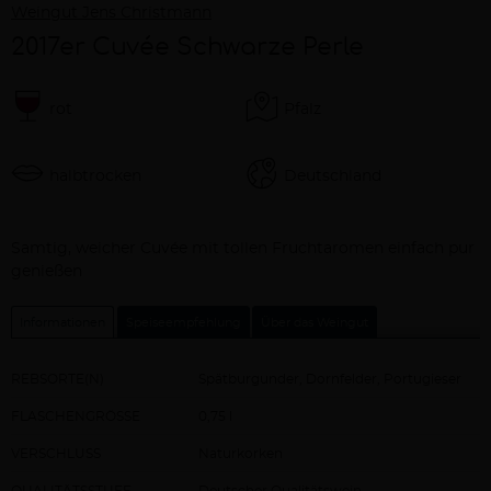
Weingut Jens Christmann
2017er Cuvée Schwarze Perle
rot
Pfalz
halbtrocken
Deutschland
Beschreibung
Samtig, weicher Cuvée mit tollen Fruchtaromen einfach pur
genießen
Informationen
Speiseempfehlung
Über das Weingut
REBSORTE(N)
Spätburgunder, Dornfelder, Portugieser
FLASCHENGRÖSSE
0,75 l
VERSCHLUSS
Naturkorken
QUALITÄTSSTUFE
Deutscher Qualitätswein