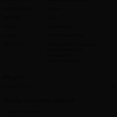
ALKOHOLGEHALT
12,5% vol
RESTSÜSSE
12,9 g/l
GÄRUNG
Maischegärung
AUSBAU
Großes Holzfass/Fuder
PRODUZENT
Weingut Jens Christmann
Deutschland / Pfalz
Neugasse 40
67271 Kindenheim
Allergene
Enthält Sulfite
Ja
Häufig zusammen gekauft
Weingut Jens Christmann