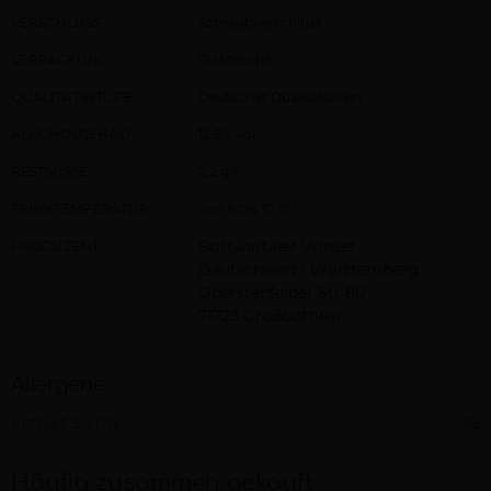
VERSCHLUSS
Schraubverschluss
VERPACKUNG
Glasflasche
QUALITÄTSSTUFE
Deutscher Qualitätswein
ALKOHOLGEHALT
12,5% vol
RESTSÜSSE
2,2 g/l
TRINKTEMPERATUR
von 8 bis 10 °C
PRODUZENT
Bottwartaler Winzer
Deutschland / Württemberg
Oberstenfelder Str 80
71723 Großbottwar
Allergene
Enthält Sulfite
Ja
Häufig zusammen gekauft