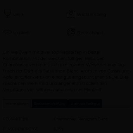
weiß
Württemberg
trocken
Deutschland
Beschreibung
Ein Weißwein mit zwei Top-Rebsorten in bester
Kombination. Mit der weichen, fülligen Basis des
Chardonnay verbindet sich in eleganter Weise der knackig-
frisch der Duft des Sauvignon Blanc. Aromen von Cassis und
Apfel sind flankiert von einer gut eingebundenen Säure. Dies
macht den Wein mild und angenehm trocken. Ein
Vergnügen vor, während und nach der Mahlzeit.
Informationen
Speiseempfehlung
Über das Weingut
REBSORTE(N)
Chardonnay, Sauvignon Blanc
FLASCHENGRÖSSE
0,75 l