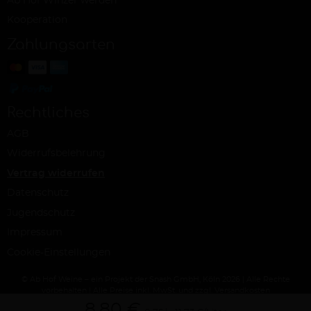
Ab Hof Winzer werden
Kooperation
Zahlungsarten
Rechtliches
AGB
Widerrufsbelehrung
Vertrag widerrufen
Datenschutz
Jugendschutz
Impressum
Cookie-Einstellungen
© Ab Hof Weine – ein Projekt der Snash GmbH, Köln 2026 | Alle Rechte
vorbehalten | Alle Preise inkl. MwSt. und zzgl. Versandkosten
8,80 €