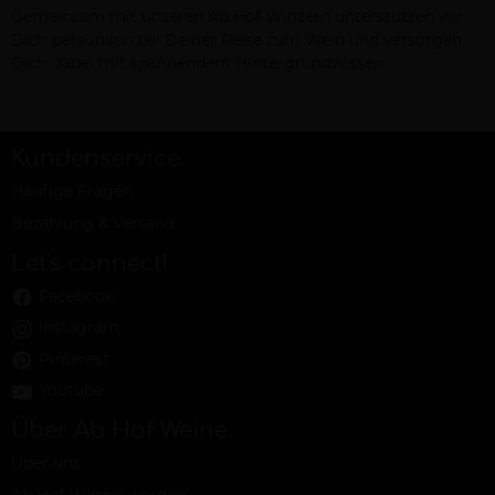
Gemeinsam mit unseren Ab Hof Winzern unterstützen wir
Dich persönlich bei Deiner Reise zum Wein und versorgen
Dich dabei mit spannendem Hintergrundwissen.
Kundenservice
Häufige Fragen
Bezahlung & Versand
Let's connect!
Facebook
Instagram
Pinterest
Youtube
Über Ab Hof Weine
Über uns