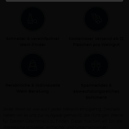
Schneller & vereinfachter
Kostenloser Versand ab 12
Wein-Finder
Flaschen pro Weingut
Persönliche & individuelle
Spannendes &
Wein Beratung
abwechslungsreiches
Sortiment
Jeder Wein ist wie auch jeder Mensch einzigartig. Deshalb
haben wir es uns zur Aufgabe gemacht, die richtigen Weine
für Deinen Geschmack zu finden. Dabei machen wir Dir die
Weinsuche schneller, einfacher und unterhaltsamer!