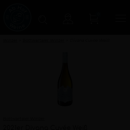
0
N
Konto
Winzer
Bottwartaler Winzer
Divana Cuvée Weiß
Bottwartaler Winzer
2021er Divana Cuvée Weiß