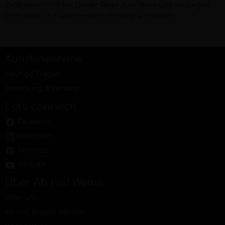
Dich persönlich bei Deiner Reise zum Wein und versorgen
Dich dabei mit spannendem Hintergrundwissen.
Kundenservice
Häufige Fragen
Bezahlung & Versand
Let's connect!
Facebook
Instagram
Pinterest
Youtube
Über Ab Hof Weine
Über uns
Ab Hof Winzer werden