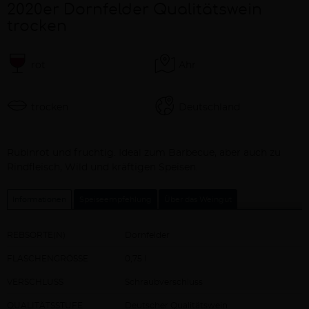
2020er Dornfelder Qualitätswein
trocken
rot
Ahr
trocken
Deutschland
Beschreibung
Rubinrot und fruchtig. Ideal zum Barbecue, aber auch zu
Rindfleisch, Wild und kräftigen Speisen.
Informationen
Speiseempfehlung
Über das Weingut
REBSORTE(N)
Dornfelder
FLASCHENGRÖSSE
0,75 l
VERSCHLUSS
Schraubverschluss
QUALITÄTSSTUFE
Deutscher Qualitätswein