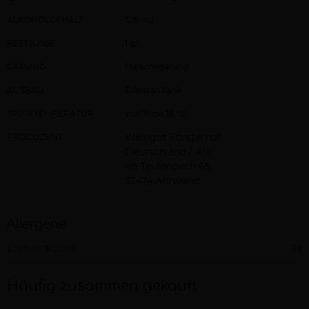
ALKOHOLGEHALT
12% vol
RESTSÜSSE
1 g/l
GÄRUNG
Maischegärung
AUSBAU
Edelstahltank
TRINKTEMPERATUR
von 16 bis 18 °C
PRODUZENT
Weingut Försterhof
Deutschland / Ahr
Im Teufenbach 65
53474 Ahrweiler
Allergene
Enthält Sulfite
Ja
Häufig zusammen gekauft