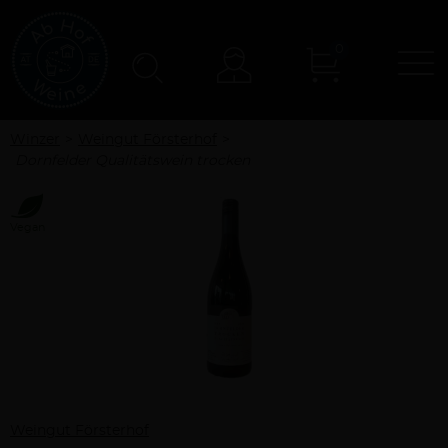
0
N
Konto
Winzer
Weingut Försterhof
Dornfelder Qualitätswein trocken
Vegan
Weingut Försterhof