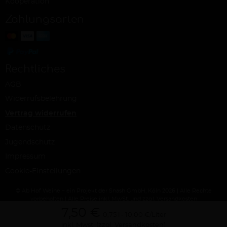
Kooperation
Zahlungsarten
Rechtliches
AGB
Widerrufsbelehrung
Vertrag widerrufen
Datenschutz
Jugendschutz
Impressum
Cookie-Einstellungen
© Ab Hof Weine – ein Projekt der Snash GmbH, Köln 2026 | Alle Rechte
vorbehalten | Alle Preise inkl. MwSt. und zzgl. Versandkosten
7,50 €
0,75 l
10,00 €/Liter
inkl. Mwst.
(zzgl. Versandkosten)