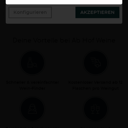
9,50 €
Konfigurieren
AKZEPTIEREN
0,75 Liter
12,67 €/Liter
Deine Vorteile bei Ab Hof Weine
Schneller & vereinfachter
Kostenloser Versand ab 12
Wein-Finder
Flaschen pro Weingut