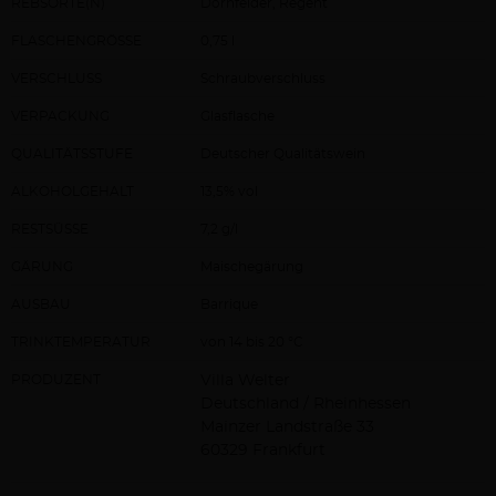
REBSORTE(N)
Dornfelder, Regent
FLASCHENGRÖSSE
0,75 l
VERSCHLUSS
Schraubverschluss
VERPACKUNG
Glasflasche
QUALITÄTSSTUFE
Deutscher Qualitätswein
ALKOHOLGEHALT
13,5% vol
RESTSÜSSE
7,2 g/l
GÄRUNG
Maischegärung
AUSBAU
Barrique
TRINKTEMPERATUR
von 14 bis 20 °C
PRODUZENT
Villa Welter
Deutschland / Rheinhessen
Mainzer Landstraße 33
60329 Frankfurt