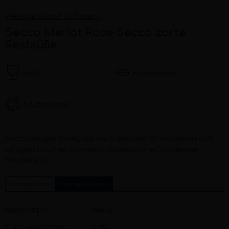
Weingut Rudolf Hoffmann
Secco Merlot Rose Secco zarte
Restsüße
weiß
halbtrocken
Deutschland
Beschreibung
Hochklassiges Juwel, das nach delikaten Brombeeren und
saftigen Kirschen schmeckt. Jugendlich erfrischendes
Mousseaux!
Informationen
Über das Weingut
REBSORTE(N)
Merlot
FLASCHENGRÖSSE
0,75 l