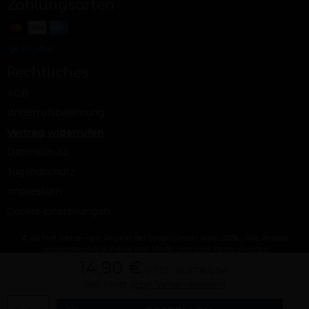
Zahlungsarten
Rechtliches
AGB
Widerrufsbelehrung
Vertrag widerrufen
Datenschutz
Jugendschutz
Impressum
Cookie-Einstellungen
© Ab Hof Weine – ein Projekt der Snash GmbH, Köln 2026 | Alle Rechte
vorbehalten | Alle Preise inkl. MwSt. und zzgl. Versandkosten
14,90 €
0,75 l
19,87 €/Liter
inkl. Mwst.
(zzgl. Versandkosten)
Menge