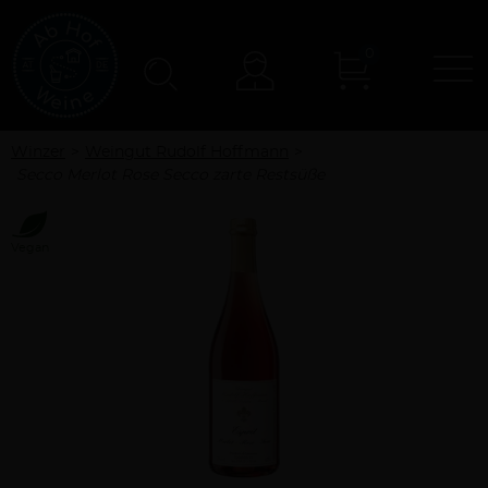
0
N
Konto
Winzer
Weingut Rudolf Hoffmann
Secco Merlot Rose Secco zarte Restsüße
Vegan