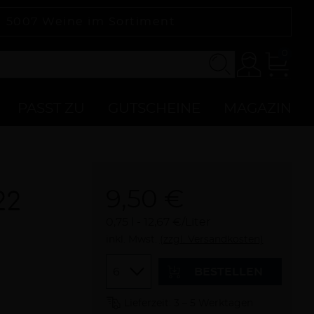
|
5007
Weine im Sortiment
0
Konto
Zur
Kasse
PASST ZU
GUTSCHEINE
MAGAZIN
9,50 €
22
0,75 l
12,67 €/Liter
inkl. Mwst.
(zzgl. Versandkosten)
Menge
BESTELLEN
Lieferzeit: 3 – 5 Werktagen