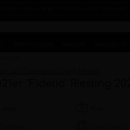
enlose Lieferung ab 12 Flaschen pro Versender 
D
SPIRITUOSEN
PAKETE
ANGEBOTE
sling 2022
in- und Sekthaus Georg Messer
21er "Fidelio" Riesling 20
weiß
Pfalz
trocken
Deutschland