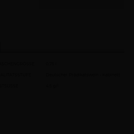
ASCHENGRÖSSE
0,75 l
ALITÄTSSTUFE
Deutscher Prädikatswein - Kabinett
STSÜSSE
4,5 g/l