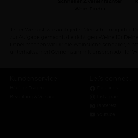
Schneller & vereinfachter
K
Wein-Finder
Jeder Wein ist wie auch jeder Mensch einzigartig. 
Dich persönlich bei Deiner Reise zum Wein und ve
zur Aufgabe gemacht, die richtigen Weine für Dei
Dabei machen wir Dir die Weinsuche schneller, ein
unterhaltsamer! Gemeinsam mit unseren Ab Hof Wi
Kundenservice
Let's connect!
Häufige Fragen
Facebook
Bezahlung & Versand
Instagram
Pinterest
Youtube