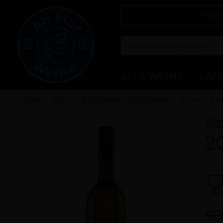
Kost
ALLE WEINE
LAN
Winzer
Wein- und Sekthaus Georg Messer
"Fidelio" Rie
We
20