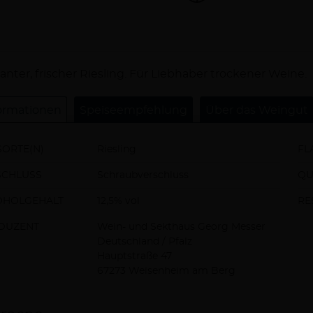
schreibung
anter, frischer Riesling. Für Liebhaber trockener Weine.
ormationen
Speiseempfehlung
Über das Weingut
ORTE(N)
Riesling
FL
SCHLUSS
Schraubverschluss
QU
OHOLGEHALT
12,5% vol
RE
DUZENT
Wein- und Sekthaus Georg Messer
Deutschland / Pfalz
Hauptstraße 47
67273 Weisenheim am Berg