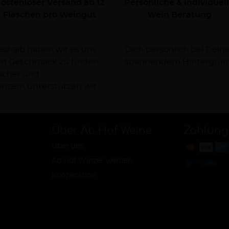
ostenloser Versand ab 12
Persönliche & individuel
Flaschen pro Weingut
Wein Beratung
Deshalb haben wir es uns
rsorgen Dich dabei mit
nen Geschmack zu finden.
spannendem Hintergrun
facher und
nzern unterstützen wir
Über Ab Hof Weine
Zahlung
Über uns
Ab Hof Winzer werden
Kooperation