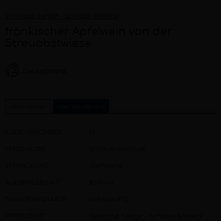
Weingut Lange - Schloss Saaleck
fränkischer Apfelwein von der
Streuobstwiese
Deutschland
Informationen
Über das Weingut
FLASCHENGRÖSSE
1 l
VERSCHLUSS
Schraubverschluss
VERPACKUNG
Glasflasche
ALKOHOLGEHALT
8,5% vol
TRINKTEMPERATUR
von 6 bis 8 °C
PRODUZENT
Weingut Lange - Schloss Saaleck