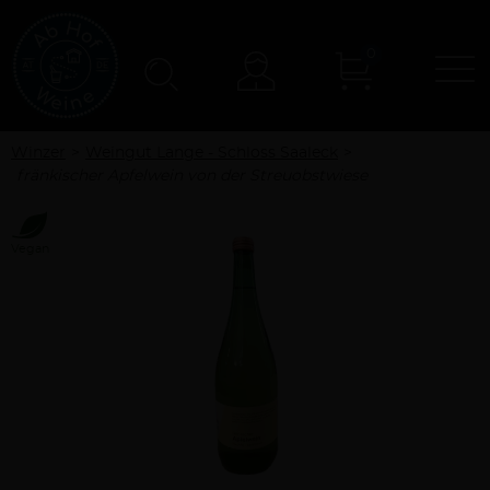
0
N
Konto
Winzer
Weingut Lange - Schloss Saaleck
fränkischer Apfelwein von der Streuobstwiese
Vegan