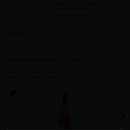
Deutschland / Franken
Am Marktplatz 1
97762 Hammelburg
Allergene
Enthält Sulfite
Ja
Häufig zusammen gekauft
Weingut Lange - Schloss Saaleck
Rotling halbtrocken
halbtrocken
2025
Vegan