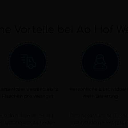
ne Vorteile bei Ab Hof W
ostenloser Versand ab 12
Persönliche & individuel
Flaschen pro Weingut
Wein Beratung
Deshalb haben wir es uns
rsorgen Dich dabei mit
nen Geschmack zu finden.
spannendem Hintergrun