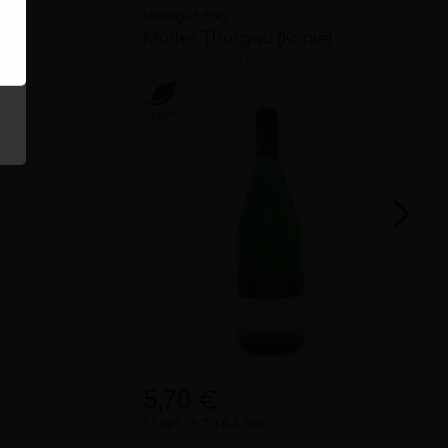
Weingut Frey
Müller Thurgau (Kopie)
halbtrocken
2024
Pfalz (DE)
Vegan
5,70 €
1 Liter
5,70 €/Liter