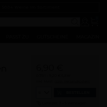
|
5004
Weine im Sortiment
0
Konto
Zur
Kasse
PASST ZU
GUTSCHEINE
MAGAZIN
6,90 €
en
0,75 l
9,20 €/Liter
inkl. Mwst.
(zzgl. Versandkosten)
Menge
BESTELLEN
Lieferzeit: 3 – 5 Werktagen