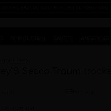
enlose Lieferung ab 12 Flaschen pro Versender 
D
SPIRITUOSEN
PAKETE
ANGEBOTE
ingut Frey
rey`S Secco-Traum trock
weiß
trocken
Deutschland