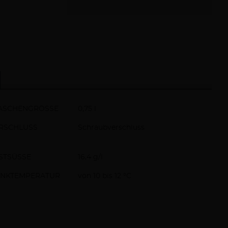
ASCHENGRÖSSE
0,75 l
RSCHLUSS
Schraubverschluss
STSÜSSE
16,4 g/l
INKTEMPERATUR
von 10 bis 12 °C