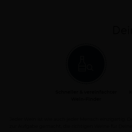
Dei
Schneller & vereinfachter
K
Wein-Finder
Jeder Wein ist wie auch jeder Mensch einzigartig. 
Dich persönlich bei Deiner Reise zum Wein und ve
zur Aufgabe gemacht, die richtigen Weine für Dei