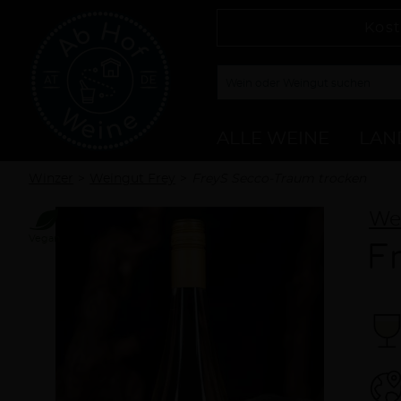
Kost
ALLE WEINE
LAN
Winzer
Weingut Frey
Frey`S Secco-Traum trocken
We
Vegan
F