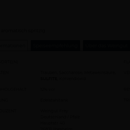
schreibung
 aromatisch spritzig
ormationen
Speiseempfehlung
Über das Weingut
ORTE(N)
FL
ATEN
Trauben, Saccharose, Metaweinsäure,
VE
SULFITE
, Kohlendioxid.
OHOLGEHALT
12% vol
RE
UNG
Edelstahltank
TR
DUZENT
Weingut Frey
Deutschland / Pfalz
Hauptstr 40
76831 Ilbesheim