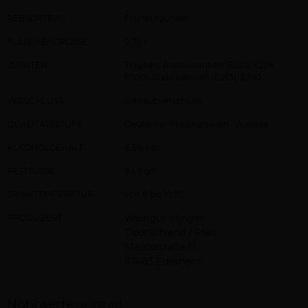
REBSORTE(N)
Frühburgunder
FLASCHENGRÖSSE
0,75 l
ZUTATEN
Trauben, Antioxidantien (E220, E228,
E300), Stabilisatoren (E353), E290.
VERSCHLUSS
Schraubverschluss
QUALITÄTSSTUFE
Deutscher Prädikatswein - Auslese
ALKOHOLGEHALT
8,5% vol
RESTSÜSSE
84,9 g/l
TRINKTEMPERATUR
von 8 bis 10 °C
PRODUZENT
Weingut Minges
Deutschland / Pfalz
Staatsstraße 51
67483 Edesheim
Nährwerte
(je 100 ml)