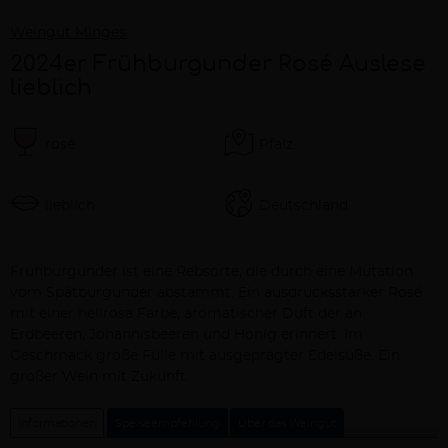
Weingut Minges
2024er Frühburgunder Rosé Auslese
lieblich
rosé
Pfalz
lieblich
Deutschland
Beschreibung
Frühburgunder ist eine Rebsorte, die durch eine Mutation
vom Spätburgunder abstammt. Ein ausdrucksstarker Rosé
mit einer hellrosa Farbe, aromatischer Duft der an
Erdbeeren, Johannisbeeren und Honig erinnert. Im
Geschmack große Fülle mit ausgeprägter Edelsüße. Ein
großer Wein mit Zukunft.
Informationen
Speiseempfehlung
Über das Weingut