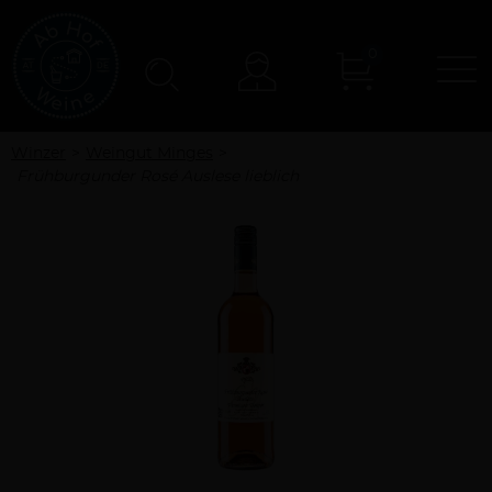
0
N
Konto
Winzer
Weingut Minges
Frühburgunder Rosé Auslese lieblich