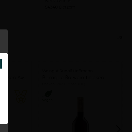
Neustraße 19
54340 Detzem
Ja
SCHLIESSEN
nn
Weingut Rudolf Hoffmann
"Decimus" Riesling trocken Awc Vienna Gold
Barrique Rotwein trocken
trocken
2020
Mosel (DE)
Vegan