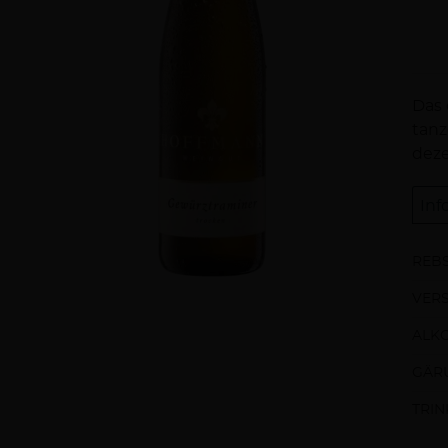
Be
Das 
tanz
deze
Inf
REBS
VER
ALK
GÄR
TRI