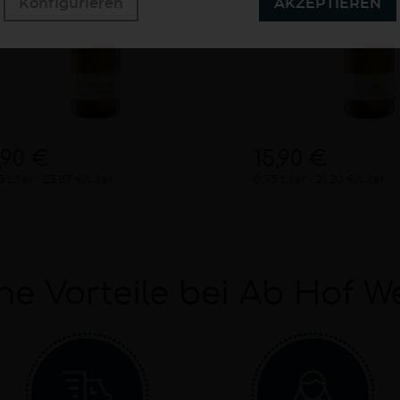
Konfigurieren
AKZEPTIEREN
,90 €
15,90 €
5 Liter
23,87 €/Liter
0,75 Liter
21,20 €/Liter
ne Vorteile bei Ab Hof W