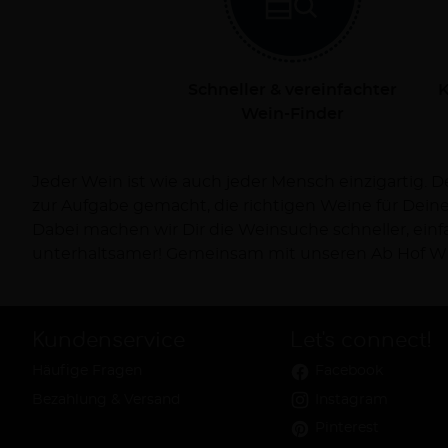
Schneller & vereinfachter
K
Wein-Finder
Jeder Wein ist wie auch jeder Mensch einzigartig. 
Dich persönlich bei Deiner Reise zum Wein und ve
zur Aufgabe gemacht, die richtigen Weine für Dei
Dabei machen wir Dir die Weinsuche schneller, ein
unterhaltsamer! Gemeinsam mit unseren Ab Hof Wi
Kundenservice
Let's connect!
Häufige Fragen
Facebook
Bezahlung & Versand
Instagram
Pinterest