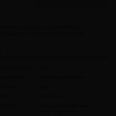
em Boden. Hellgrüne und gelbe Reflexe
ingebettet in salzige Mineralik. Würzig,
ASCHENGRÖSSE
0,75 l
ALITÄTSSTUFE
Deutscher Qualitätswein
STSÜSSE
5,9 g/l
SBAU
Edelstahltank
ODUZENT
Weingut Rudolf Hoffmann
Deutschland / Mosel