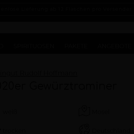
tenlose Lieferung ab 12 Flaschen pro Versender
D
SPIRITUOSEN
PAKETE
ANGEBOTE
ingut Rudolf Hoffmann
020er Gewürztraminer
weiß
Mosel
trocken
Deutschland