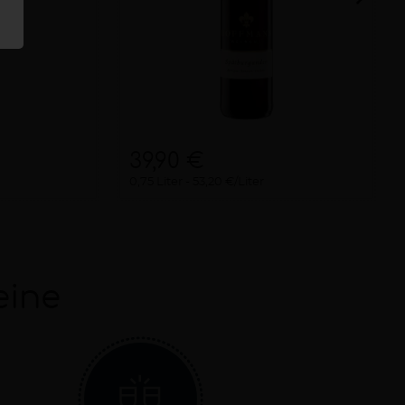
39,90 €
0,75 Liter
53,20 €/Liter
eine