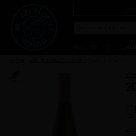
Kos
ALLE WEINE
LAN
Winzer
Weingut Rudolf Hoffmann
Gewürztraminer
We
Vegan
2