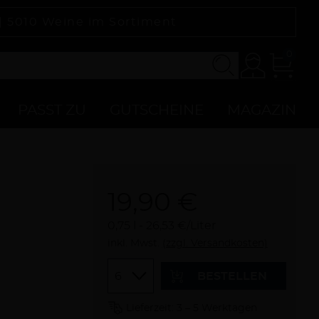
 |
5010
Weine im Sortiment
0
Konto
Zur
Kasse
PASST ZU
GUTSCHEINE
MAGAZIN
19,90 €
0,75 l
26,53 €/Liter
inkl. Mwst.
(zzgl. Versandkosten)
Menge
BESTELLEN
Lieferzeit: 3 – 5 Werktagen