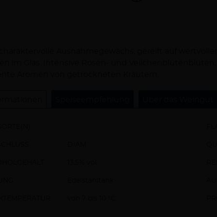
schreibung
charaktervolle Ausnahmegewächs, gereift auf wertvoll
en im Glas. Intensive Rosen- und Veilchenblütenblüten, e
nte Aromen von getrockneten Kräutern.
ormationen
Speiseempfehlung
Über das Weingut
ORTE(N)
FL
SCHLUSS
DIAM
QU
OHOLGEHALT
13,5% vol
RE
UNG
Edelstahltank
AU
NKTEMPERATUR
von 7 bis 10 °C
PR