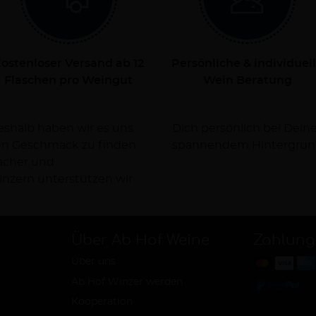
ostenloser Versand ab 12
Persönliche & individuel
Flaschen pro Weingut
Wein Beratung
Deshalb haben wir es uns
rsorgen Dich dabei mit
nen Geschmack zu finden.
spannendem Hintergrun
facher und
nzern unterstützen wir
Über Ab Hof Weine
Zahlung
Über uns
Ab Hof Winzer werden
Kooperation