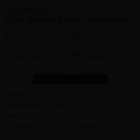
Weingut Espenschied
2021er Grauburgunder Halbtrocken
weiß
Nahe
halbtrocken
Deutschland
Informationen
Speiseempfehlung
Über das Weingut
REBSORTE(N)
Grauburgunder
FLASCHENGRÖSSE
0,75 l
VERSCHLUSS
Schraubverschluss
QUALITÄTSSTUFE
Deutscher Qualitätswein
ALKOHOLGEHALT
11,5% vol