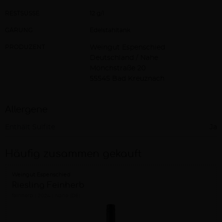
RESTSÜSSE
12 g/l
GÄRUNG
Edelstahltank
PRODUZENT
Weingut Espenschied
Deutschland / Nahe
Mönchstraße 20
55545 Bad Kreuznach
Allergene
Enthält Sulfite
Ja
Häufig zusammen gekauft
Weingut Espenschied
Riesling Feinherb
feinherb
2024
Nahe (DE)