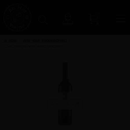
0
N
Konto
Winzer
Weingut Espenschied
Grauburgunder Halbtrocken
Ausverkauft