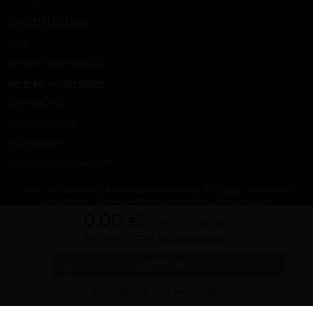
Rechtliches
AGB
Widerrufsbelehrung
Vertrag widerrufen
Datenschutz
Jugendschutz
Impressum
Cookie-Einstellungen
© Ab Hof Weine – ein Projekt der Snash GmbH, Köln 2026 | Alle Rechte
vorbehalten | Alle Preise inkl. MwSt. und zzgl. Versandkosten
0,00 €
0,75 l
0,00 €/Liter
inkl. Mwst.
(zzgl. Versandkosten)
Menge
BESTELLEN
Lieferzeit: 3 – 5 Werktagen