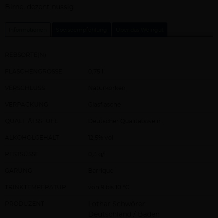
Birne, dezent nussig.
Informationen
Speiseempfehlung
Über das Weingut
REBSORTE(N)
FLASCHENGRÖSSE
0,75 l
VERSCHLUSS
Naturkorken
VERPACKUNG
Glasflasche
QUALITÄTSSTUFE
Deutscher Qualitätswein
ALKOHOLGEHALT
12,5% vol
RESTSÜSSE
0,3 g/l
GÄRUNG
Barrique
TRINKTEMPERATUR
von 9 bis 10 °C
PRODUZENT
Lothar Schwörer
Deutschland / Baden