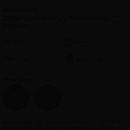
Lothar Schwörer
2019er Chardonnay "Kalksteinfels" ***
trocken
weiß
Baden
trocken
Deutschland
Bewertungen
92
87
FALSTAFF
EICHELMANN
Beschreibung
Ein lebendiger vielschichtiger Grauburgunder mit einer fein
ausbalancierten Säure. Zarte Aromen nach Melone und