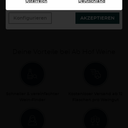
Österreich
Deutschland
Datenschutzerklärung.
11,00 €
Konfigurieren
AKZEPTIEREN
0,75 Liter
14,67 €/Liter
Deine Vorteile bei Ab Hof Weine
Schneller & vereinfachter
Kostenloser Versand ab 12
Wein-Finder
Flaschen pro Weingut