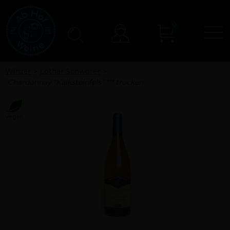
0
N
Konto
Winzer
Lothar Schwörer
Chardonnay "Kalksteinfels" *** trocken
Vegan