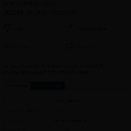
Land- & Weingut NOWAK
2021er Grüner Veltliner
weiß
Thermenregion
trocken
Österreich
Beschreibung
Helles Limettengelb, reifes Kernobst, zartes Pfefferl,
strukturierte Säure mit fruchtigem Finale
Informationen
Über das Weingut
REBSORTE(N)
Grüner Veltliner
FLASCHENGRÖSSE
0,75 l
VERSCHLUSS
Schraubverschluss
VERPACKUNG
Glasflasche