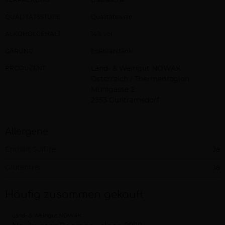
QUALITÄTSSTUFE
Qualitätswein
ALKOHOLGEHALT
14% vol
GÄRUNG
Edelstahltank
PRODUZENT
Land- & Weingut NOWAK
Österreich / Thermenregion
Mühlgasse 2
2353 Guntramsdorf
Allergene
Enthält Sulfite
Ja
Glutenfrei
Ja
Häufig zusammen gekauft
Land- & Weingut NOWAK