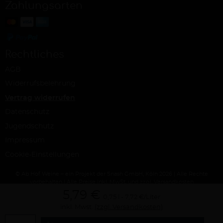
Zahlungsarten
Rechtliches
AGB
Widerrufsbelehrung
Vertrag widerrufen
Datenschutz
Jugendschutz
Impressum
Cookie-Einstellungen
© Ab Hof Weine – ein Projekt der Snash GmbH, Köln 2026 | Alle Rechte
vorbehalten | Alle Preise inkl. MwSt. und zzgl. Versandkosten
5,79 €
0,75 l
7,72 €/Liter
inkl. Mwst.
(zzgl. Versandkosten)
Menge