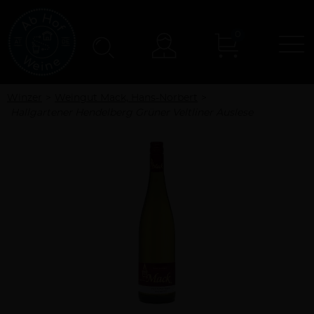
0
N
Konto
Winzer
Weingut Mack, Hans-Norbert
Hallgartener Hendelberg Grüner Veltliner Auslese