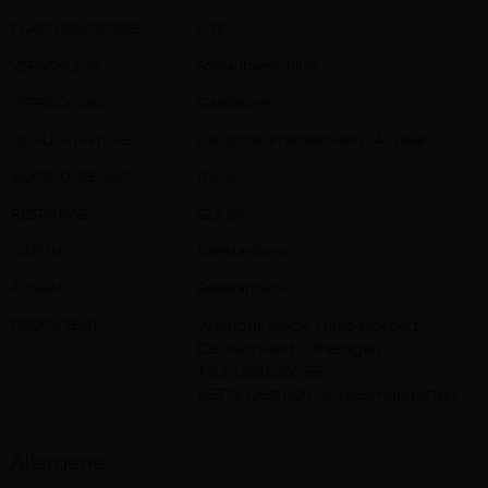
FLASCHENGRÖSSE
0,75 l
VERSCHLUSS
Schraubverschluss
VERPACKUNG
Glasflasche
QUALITÄTSSTUFE
Deutscher Prädikatswein - Auslese
ALKOHOLGEHALT
11% vol
RESTSÜSSE
52,3 g/l
GÄRUNG
Edelstahltank
AUSBAU
Edelstahltank
PRODUZENT
Weingut Mack, Hans-Norbert
Deutschland / Rheingau
Taunusstraße 95
65375 Oestrich-Winkel/Hallgarten
Allergene