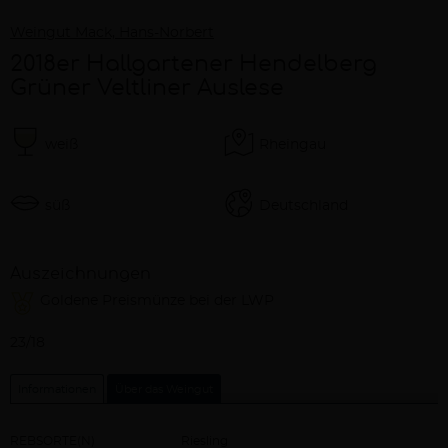
Weingut Mack, Hans-Norbert
2018er Hallgartener Hendelberg
Grüner Veltliner Auslese
weiß
Rheingau
süß
Deutschland
Auszeichnungen
Goldene Preismünze bei der LWP
Beschreibung
23/18
Informationen
Über das Weingut
REBSORTE(N)
Riesling