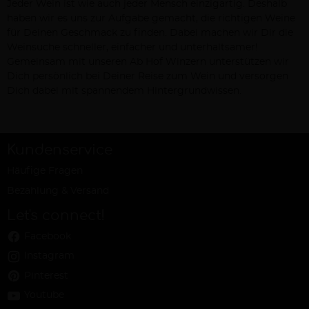
Jeder Wein ist wie auch jeder Mensch einzigartig. Deshalb
haben wir es uns zur Aufgabe gemacht, die richtigen Weine
für Deinen Geschmack zu finden. Dabei machen wir Dir die
Weinsuche schneller, einfacher und unterhaltsamer!
Gemeinsam mit unseren Ab Hof Winzern unterstützen wir
Dich persönlich bei Deiner Reise zum Wein und versorgen
Dich dabei mit spannendem Hintergrundwissen.
Kundenservice
Häufige Fragen
Bezahlung & Versand
Let's connect!
Facebook
Instagram
Pinterest
Youtube