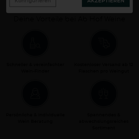
Konfigurieren
AKZEPTIEREN
Deine Vorteile bei Ab Hof Weine
Schneller & vereinfachter
Kostenloser Versand ab 12
Wein-Finder
Flaschen pro Weingut
Persönliche & individuelle
Spannendes &
Wein Beratung
abwechslungsreiches
Sortiment