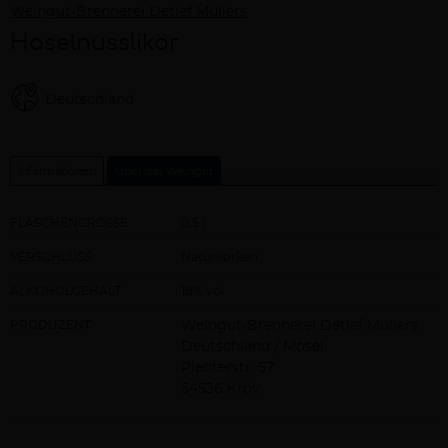
Weingut-Brennerei Detlef Müllers
Haselnusslikör
Deutschland
Informationen
Über das Weingut
FLASCHENGRÖSSE
0,5 l
VERSCHLUSS
Naturkorken
ALKOHOLGEHALT
18% vol
PRODUZENT
Weingut-Brennerei Detlef Müllers
Deutschland / Mosel
Plenterstr. 57
54536 Kröv