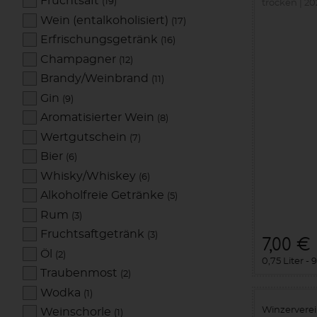
Fruchtsaft
(19)
trocken
20
Wein (entalkoholisiert)
(17)
Erfrischungsgetränk
(16)
Champagner
(12)
Brandy/Weinbrand
(11)
Gin
(9)
Aromatisierter Wein
(8)
Wertgutschein
(7)
Bier
(6)
Whisky/Whiskey
(6)
Alkoholfreie Getränke
(5)
Rum
(3)
Fruchtsaftgetränk
(3)
7,00 €
Öl
(2)
0,75 Liter
9
Traubenmost
(2)
Wodka
(1)
Winzervere
Weinschorle
(1)