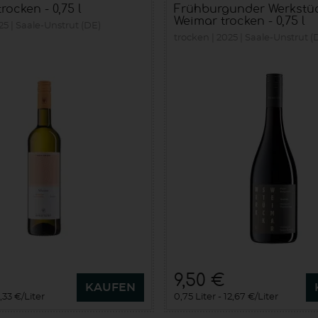
rocken - 0,75 l
Frühburgunder Werkstü
Weimar trocken - 0,75 l
25
Saale-Unstrut (DE)
trocken
2025
Saale-Unstrut (
9,50 €
KAUFEN
,33 €/Liter
0,75 Liter
12,67 €/Liter