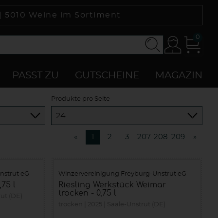
 |
5010
Weine im Sortiment
0
Konto
Zur
Kasse
PASST ZU
GUTSCHEINE
MAGAZIN
Produkte pro Seite
«
1
2
3
207
208
209
»
nstrut eG
Winzervereinigung Freyburg-Unstrut eG
75 l
Riesling Werkstück Weimar
trocken - 0,75 l
ut (DE)
trocken
2025
Saale-Unstrut (DE)