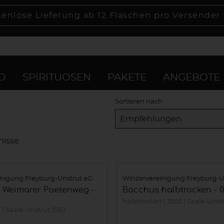
tenlose Lieferung ab 12 Flaschen pro Versender
D
SPIRITUOSEN
PAKETE
ANGEBOTE
Sortieren nach
nisse
inigung Freyburg-Unstrut eG
Winzervereinigung Freyburg-U
é Weimarer Poetenweg -
Bacchus halbtrocken - 0,
halbtrocken
2025
Saale-Unstr
n
Saale-Unstrut (DE)