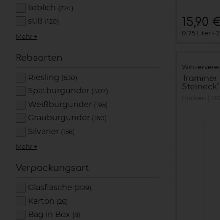
lieblich
(224)
15,90 
süß
(120)
0,75 Liter
2
Mehr +
Rebsorten
Winzervere
Riesling
Traminer
(630)
Steineck"
Spätburgunder
(407)
trocken
20
Weißburgunder
(195)
Grauburgunder
(160)
Silvaner
(156)
Mehr +
Verpackungsart
Glasflasche
(2129)
Karton
(26)
Bag in Box
(8)