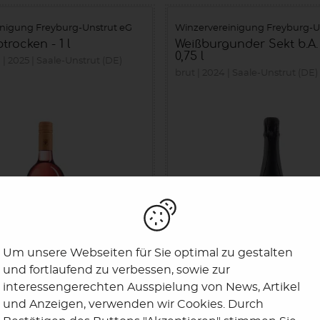
inigung Freyburg-Unstrut eG
Winzervereinigung Freyburg-U
trocken - 1 l
Weißburgunder Sekt b.A. 
0,75 l
n
2025
Saale-Unstrut (DE)
brut
2024
Saale-Unstrut (DE)
Um unsere Webseiten für Sie optimal zu gestalten
und fortlaufend zu verbessen, sowie zur
interessengerechten Ausspielung von News, Artikel
und Anzeigen, verwenden wir Cookies. Durch
15,90 €