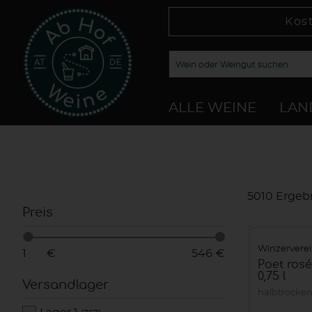
Kos
ALLE WEINE
LAN
5010 Ergeb
Preis
Winzervere
€
€
Poet ros
0,75 l
Versandlager
halbtrocke