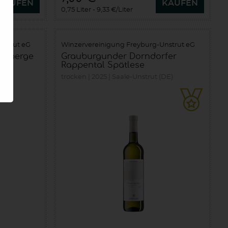
KAUFEN
KAUFEN
0,75 Liter
9,33 €/Liter
nstrut eG
Winzervereinigung Freyburg-Unstrut eG
nenberge
Grauburgunder Dorndorfer
Rappental Spätlese
DE)
trocken
2025
Saale-Unstrut (DE)