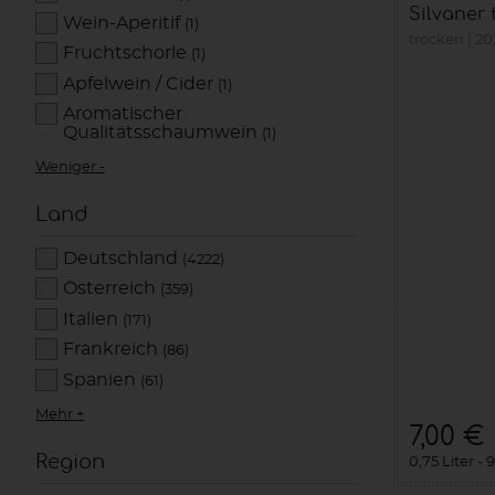
Silvaner t
Wein-Aperitif
(1)
trocken
20
Fruchtschorle
(1)
Apfelwein / Cider
(1)
Aromatischer
Qualitätsschaumwein
(1)
Weniger -
Land
Deutschland
(4222)
Österreich
(359)
Italien
(171)
Frankreich
(86)
Spanien
(61)
Mehr +
7,00 €
Region
0,75 Liter
9