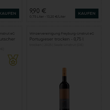
9,90 €
KAUFEN
KAUFEN
0,75 Liter
13,20 €/Liter
nstrut eG
Winzervereinigung Freyburg-Unstrut eG
utscher
Portugieser trocken - 0,75 l
trocken
2025
Saale-Unstrut (DE)
DE)