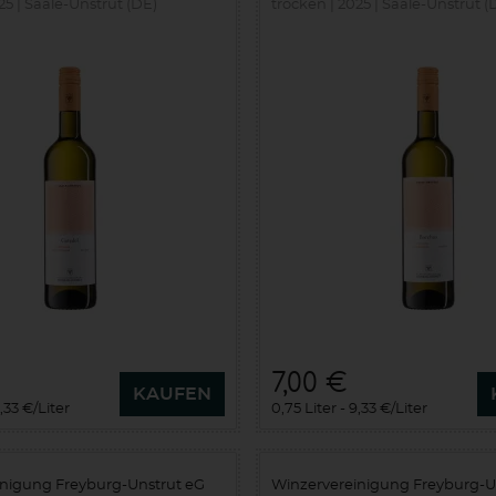
25
Saale-Unstrut (DE)
trocken
2025
Saale-Unstrut (
7,00 €
KAUFEN
,33 €/Liter
0,75 Liter
9,33 €/Liter
inigung Freyburg-Unstrut eG
Winzervereinigung Freyburg-U