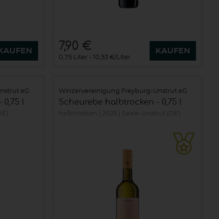
7,90 €
KAUFEN
KAUFEN
0,75 Liter
10,53 €/Liter
nstrut eG
Winzervereinigung Freyburg-Unstrut eG
 0,75 l
Scheurebe halbtrocken - 0,75 l
DE)
halbtrocken
2025
Saale-Unstrut (DE)