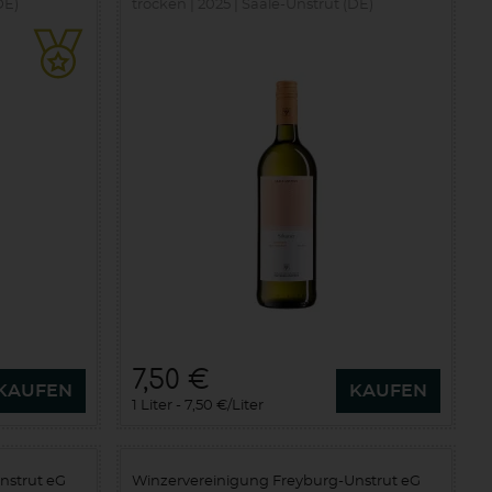
DE)
trocken
2025
Saale-Unstrut (DE)
7,50 €
KAUFEN
KAUFEN
1 Liter
7,50 €/Liter
nstrut eG
Winzervereinigung Freyburg-Unstrut eG