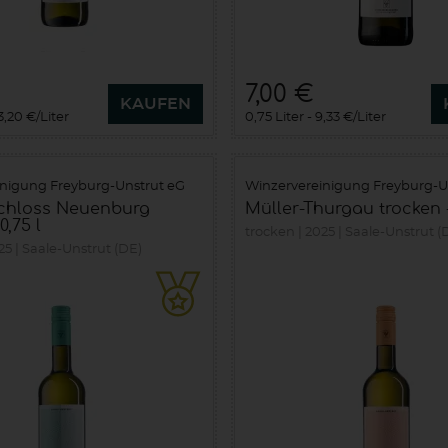
7,00 €
KAUFEN
3,20 €/Liter
0,75 Liter
9,33 €/Liter
inigung Freyburg-Unstrut eG
Winzervereinigung Freyburg-U
chloss Neuenburg
Müller-Thurgau trocken -
0,75 l
trocken
2025
Saale-Unstrut (
25
Saale-Unstrut (DE)