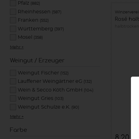
Pfalz
(882)
Rheinhessen
(587)
Winzervere
Rosé halb
Franken
(552)
halbtrocke
Württemberg
(397)
Mosel
(358)
Mehr +
Weingut / Erzeuger
Weingut Fischer
(152)
Lauffener Weingärtner eG
(132)
Wein & Secco Köth GmbH
(104)
Weingut Gries
(103)
Weingut Schulze e.K.
(90)
Mehr +
Farbe
8,20 €