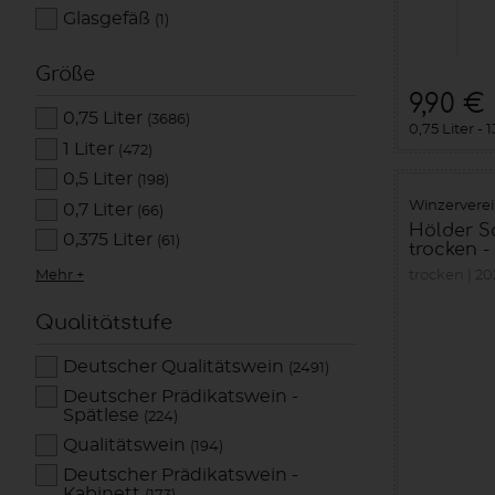
Glasgefäß
(1)
Größe
9,90 €
0,75 Liter
(3686)
0,75 Liter
1
1 Liter
(472)
0,5 Liter
(198)
Winzervere
0,7 Liter
(66)
Hölder S
0,375 Liter
(61)
trocken - 
Mehr +
trocken
20
Qualitätstufe
Deutscher Qualitätswein
(2491)
Deutscher Prädikatswein -
Spätlese
(224)
Qualitätswein
(194)
Deutscher Prädikatswein -
Kabinett