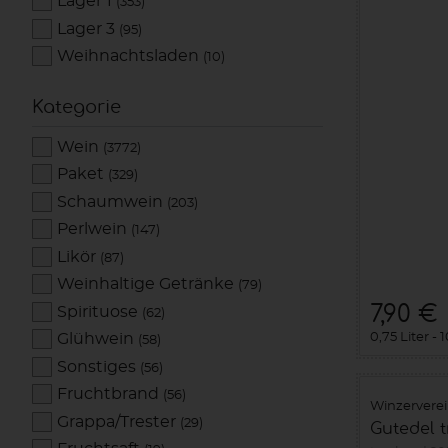
Lager 1
(353)
Lager 3
(95)
Weihnachtsladen
(10)
Kategorie
Wein
(3772)
Paket
(329)
Schaumwein
(203)
Perlwein
(147)
Likör
(87)
Weinhaltige Getränke
(79)
7,90 €
Spirituose
(62)
Glühwein
0,75 Liter
1
(58)
Sonstiges
(56)
Fruchtbrand
(56)
Winzervere
Grappa/Trester
(29)
Gutedel t