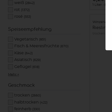
weiß
(2842)
1 Liter
8,20
rot
(1372)
rosé
(553)
Winzervere
Riesling 
Speiseempfehlung
trocken
20
Vegetarisch
(851)
Fisch & Meeresfrüchte
(670)
Käse
(642)
Asiatisch
(629)
Geflügel
(618)
Mehr +
Geschmack
trocken
(2660)
halbtrocken
(422)
feinherb
(330)