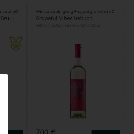
nstrut eG
Winzervereinigung Freyburg-Unstrut eG
Brut -
Grapeful Vibes lieblich
lieblich
2023
Saale-Unstrut (DE)
7,00 €