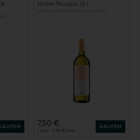
ck
Müller-Thurgau 1,0 L
trocken
2025
Saale-Unstrut (DE)
DE)
7,50 €
KAUFEN
KAUFEN
1 Liter
7,50 €/Liter