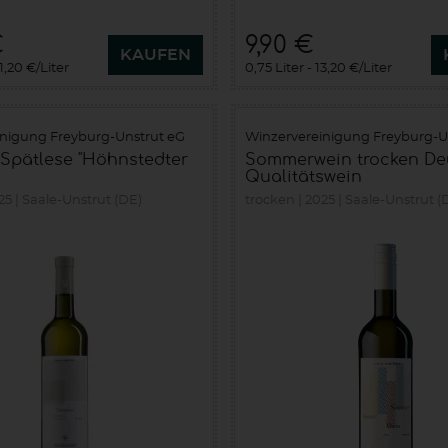
€
9,90 €
KAUFEN
1,20 €/Liter
0,75 Liter
13,20 €/Liter
inigung Freyburg-Unstrut eG
Winzervereinigung Freyburg-U
 Spätlese "Höhnstedter
Sommerwein trocken De
Qualitätswein
25
Saale-Unstrut (DE)
trocken
2025
Saale-Unstrut (