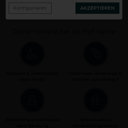
0,75 Liter
10,53 €/Liter
Konfigurieren
AKZEPTIEREN
Deine Vorteile bei Ab Hof Weine
Schneller & vereinfachter
Kostenloser Versand ab 12
Wein-Finder
Flaschen pro Weingut
Persönliche & individuelle
Spannendes &
Wein Beratung
abwechslungsreiches