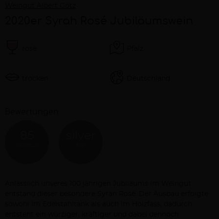
Weingut Albert Götz
2020er Syrah Rosé Jubiläumswein
rosé
Pfalz
trocken
Deutschland
Bewertungen
85
silver
WEINPLUS
RLP
Beschreibung
Anlässlich unseres 100 jährigen Jubiläums im Weingut
entstand dieser besondere Syrah Rosé. Der Ausbau erfolgte
sowohl im Edelstahltank als auch im Holzfass, dadurch
entsteht ein würziger, kräftiger und dabei dennoch