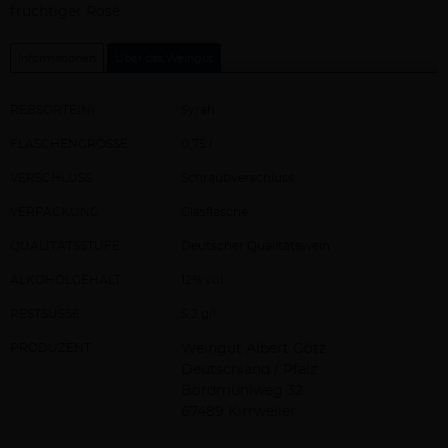
fruchtiger Rosé.
Informationen
Über das Weingut
REBSORTE(N)
Syrah
FLASCHENGRÖSSE
0,75 l
VERSCHLUSS
Schraubverschluss
VERPACKUNG
Glasflasche
QUALITÄTSSTUFE
Deutscher Qualitätswein
ALKOHOLGEHALT
12% vol
RESTSÜSSE
5,2 g/l
PRODUZENT
Weingut Albert Götz
Deutschland / Pfalz
Bordmühlweg 32
67489 Kirrweiler