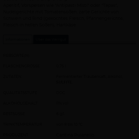
Aperitif, Vorspeisen wie "Antipasti Misti" oder "Tapas",
Nudelgerichte mit Tomatensoßen, zarte Gerichte von
Schwein und Rind (gekochtes Fleisch, Pfannengerichte,
Fleisch in hellen Soßen), Hartkäse
Informationen
Über das Weingut
REBSORTE(N)
FLASCHENGRÖSSE
0,75 l
ZUTATEN
Fermentierter Traubensaft, Alkohol,
SULFITE
.
QUALITÄTSSTUFE
DOC
ALKOHOLGEHALT
11% vol
RESTSÜSSE
8 g/l
TRINKTEMPERATUR
von 8 bis 10 °C
PRODUZENT
Cantina Puianello