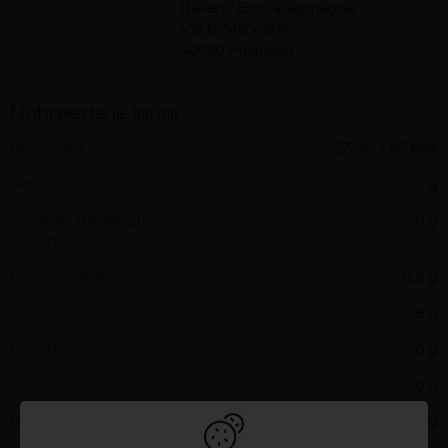
Italien / Emilia-Romagna
Via C. Marx 19/A
42020 Puianello
Nährwerte
(je 100 ml)
Brennwert
272 kJ / 65 kcal
Fett
0 g
davon gesättigte
0 g
Fettsäuren
Kohlenhydrate
0,8 g
Davon Zucker
0,8 g
Eiweiß
0 g
Salz
0 g
Ballaststoffe
0 g