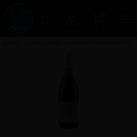
0
N
Konto
Winzer
Cantina Puianello
Lambrusco Grasparossa DOC