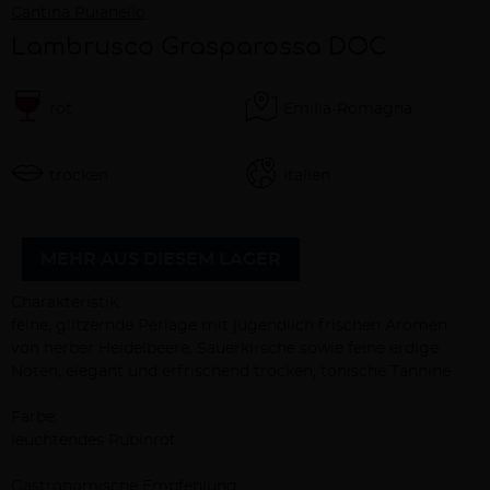
Cantina Puianello
Lambrusco Grasparossa DOC
rot
Emilia-Romagna
trocken
Italien
MEHR AUS DIESEM LAGER
Beschreibung
Charakteristik:
feine, glitzernde Perlage mit jugendlich frischen Aromen
von herber Heidelbeere, Sauerkirsche sowie feine erdige
Noten, elegant und erfrischend trocken, tonische Tannine
Farbe:
leuchtendes Rubinrot
Gastronomische Empfehlung: