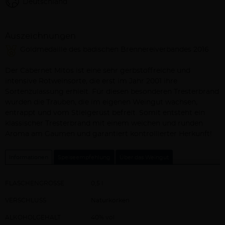
Deutschland
Auszeichnungen
Goldmedaille des badischen Brennereiverbandes 2016
Beschreibung
Der Cabernet Mitos ist eine sehr gerbstoffreiche und
intensive Rotweinsorte, die erst im Jahr 2001 ihre
Sortenzulassung erhielt. Für diesen besonderen Tresterbrand
wurden die Trauben, die im eigenen Weingut wachsen,
entrappt und vom Stielgerüst befreit. Somit entsteht ein
klassischer Tresterbrand mit einem weichen und runden
Aroma am Gaumen und garantiert kontrollierter Herkunft!
Informationen
Speiseempfehlung
Über das Weingut
FLASCHENGRÖSSE
0,5 l
VERSCHLUSS
Naturkorken
ALKOHOLGEHALT
40% vol